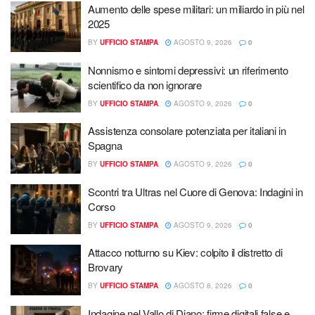
Aumento delle spese militari: un miliardo in più nel
2025
BY
UFFICIO STAMPA
AGOSTO 9, 2026
0
Nonnismo e sintomi depressivi: un riferimento
scientifico da non ignorare
BY
UFFICIO STAMPA
AGOSTO 9, 2026
0
Assistenza consolare potenziata per italiani in
Spagna
BY
UFFICIO STAMPA
AGOSTO 9, 2026
0
Scontri tra Ultras nel Cuore di Genova: Indagini in
Corso
BY
UFFICIO STAMPA
AGOSTO 9, 2026
0
Attacco notturno su Kiev: colpito il distretto di
Brovary
BY
UFFICIO STAMPA
AGOSTO 8, 2026
0
Indagine nel Vallo di Diano: firme digitali false e