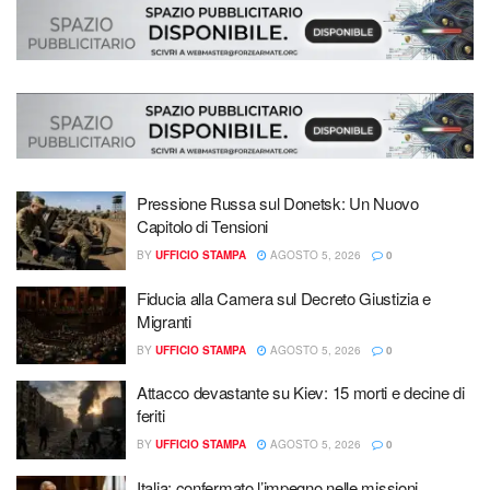
Pressione Russa sul Donetsk: Un Nuovo
Capitolo di Tensioni
BY
UFFICIO STAMPA
AGOSTO 5, 2026
0
Fiducia alla Camera sul Decreto Giustizia e
Migranti
BY
UFFICIO STAMPA
AGOSTO 5, 2026
0
Attacco devastante su Kiev: 15 morti e decine di
feriti
BY
UFFICIO STAMPA
AGOSTO 5, 2026
0
Italia: confermato l’impegno nelle missioni