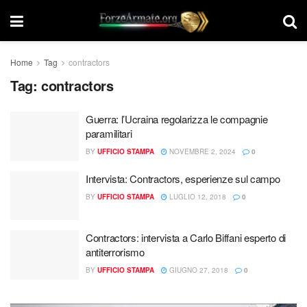
Home
Tag
contractors
Tag:
contractors
Guerra: l’Ucraina regolarizza le compagnie
paramilitari
BY
UFFICIO STAMPA
NOVEMBRE 2, 2024
0
Intervista: Contractors, esperienze sul campo
BY
UFFICIO STAMPA
LUGLIO 12, 2018
0
Contractors: intervista a Carlo Biffani esperto di
antiterrorismo
BY
UFFICIO STAMPA
GIUGNO 27, 2018
0