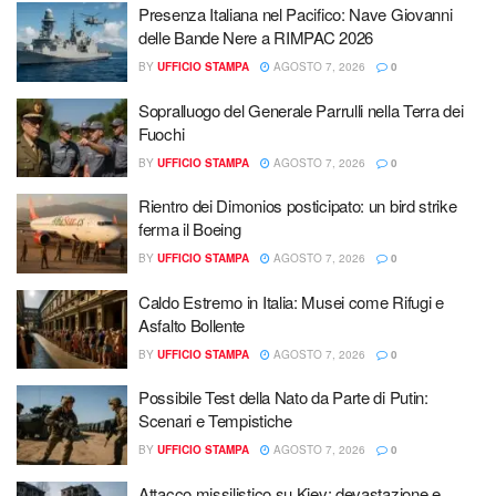
Presenza Italiana nel Pacifico: Nave Giovanni
delle Bande Nere a RIMPAC 2026
BY
UFFICIO STAMPA
AGOSTO 7, 2026
0
Sopralluogo del Generale Parrulli nella Terra dei
Fuochi
BY
UFFICIO STAMPA
AGOSTO 7, 2026
0
Rientro dei Dimonios posticipato: un bird strike
ferma il Boeing
BY
UFFICIO STAMPA
AGOSTO 7, 2026
0
Caldo Estremo in Italia: Musei come Rifugi e
Asfalto Bollente
BY
UFFICIO STAMPA
AGOSTO 7, 2026
0
Possibile Test della Nato da Parte di Putin:
Scenari e Tempistiche
BY
UFFICIO STAMPA
AGOSTO 7, 2026
0
Attacco missilistico su Kiev: devastazione e