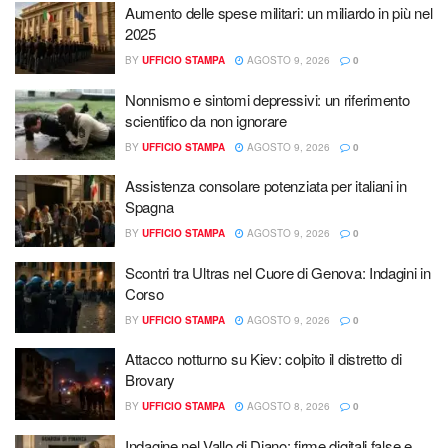
Aumento delle spese militari: un miliardo in più nel
2025
BY
UFFICIO STAMPA
AGOSTO 9, 2026
0
Nonnismo e sintomi depressivi: un riferimento
scientifico da non ignorare
BY
UFFICIO STAMPA
AGOSTO 9, 2026
0
Assistenza consolare potenziata per italiani in
Spagna
BY
UFFICIO STAMPA
AGOSTO 9, 2026
0
Scontri tra Ultras nel Cuore di Genova: Indagini in
Corso
BY
UFFICIO STAMPA
AGOSTO 9, 2026
0
Attacco notturno su Kiev: colpito il distretto di
Brovary
BY
UFFICIO STAMPA
AGOSTO 8, 2026
0
Indagine nel Vallo di Diano: firme digitali false e