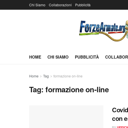
Chi Siamo
Collaborazioni
Pubblicità
HOME
CHI SIAMO
PUBBLICITÀ
COLLABOR
Home
Tag
formazione on-line
Tag:
formazione on-line
Covid
con e
BY
UFFIC