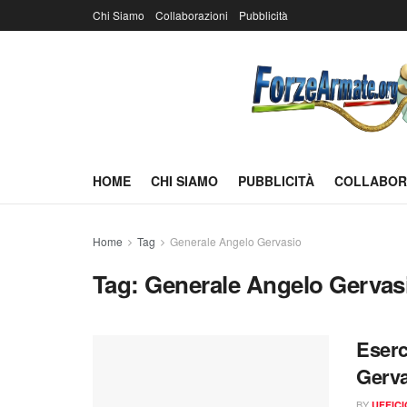
Chi Siamo
Collaborazioni
Pubblicità
HOME
CHI SIAMO
PUBBLICITÀ
COLLABOR
Home
Tag
Generale Angelo Gervasio
Tag:
Generale Angelo Gervas
Eserc
Gerva
BY
UFFIC