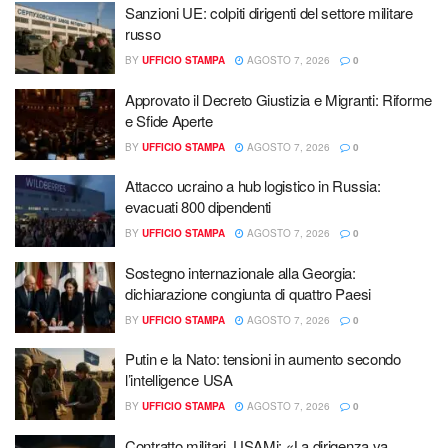
Sanzioni UE: colpiti dirigenti del settore militare
russo
BY
UFFICIO STAMPA
AGOSTO 7, 2026
0
Approvato il Decreto Giustizia e Migranti: Riforme
e Sfide Aperte
BY
UFFICIO STAMPA
AGOSTO 7, 2026
0
Attacco ucraino a hub logistico in Russia:
evacuati 800 dipendenti
BY
UFFICIO STAMPA
AGOSTO 7, 2026
0
Sostegno internazionale alla Georgia:
dichiarazione congiunta di quattro Paesi
BY
UFFICIO STAMPA
AGOSTO 7, 2026
0
Putin e la Nato: tensioni in aumento secondo
l’intelligence USA
BY
UFFICIO STAMPA
AGOSTO 7, 2026
0
Contratto militari, USAMi: «La dirigenza va