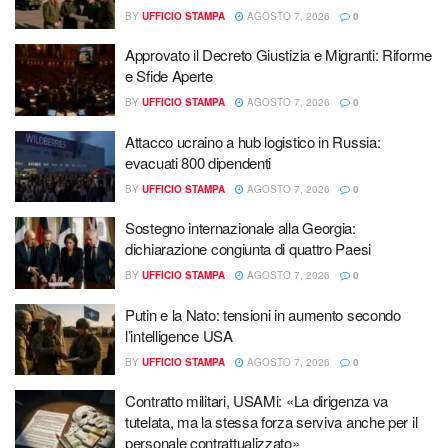
BY
UFFICIO STAMPA
AGOSTO 7, 2026
0
Approvato il Decreto Giustizia e Migranti: Riforme
e Sfide Aperte
BY
UFFICIO STAMPA
AGOSTO 7, 2026
0
Attacco ucraino a hub logistico in Russia:
evacuati 800 dipendenti
BY
UFFICIO STAMPA
AGOSTO 7, 2026
0
Sostegno internazionale alla Georgia:
dichiarazione congiunta di quattro Paesi
BY
UFFICIO STAMPA
AGOSTO 7, 2026
0
Putin e la Nato: tensioni in aumento secondo
l’intelligence USA
BY
UFFICIO STAMPA
AGOSTO 7, 2026
0
Contratto militari, USAMi: «La dirigenza va
tutelata, ma la stessa forza serviva anche per il
personale contrattualizzato»