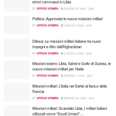
errori commessi in Libia
BY
UFFICIO STAMPA
GIUGNO 20, 2021
0
Politica: Approvate le nuove missioni militari
BY
UFFICIO STAMPA
LUGLIO 9, 2020
0
Difesa: Le missioni militari italiane tra nuovi
impegni e ritiro dall’Afghanistan
BY
UFFICIO STAMPA
LUGLIO 6, 2020
0
Missioni estero: Libia, Sahel e Golfo di Guinea, le
nuove missioni militari per l’Italia
BY
UFFICIO STAMPA
GIUGNO 7, 2020
0
Missioni militari: L’Italia nel Sahel al fianco della
Francia
BY
UFFICIO STAMPA
MAGGIO 28, 2020
0
Missioni militari: Scandalo Libia, i militari italiani
utilizzati come “Scudi Umani”…