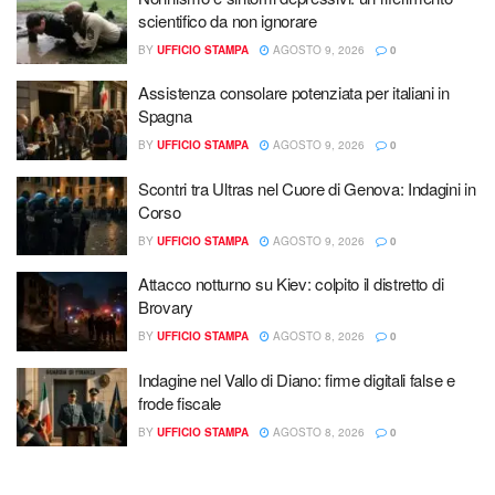
scientifico da non ignorare
BY
UFFICIO STAMPA
AGOSTO 9, 2026
0
Assistenza consolare potenziata per italiani in
Spagna
BY
UFFICIO STAMPA
AGOSTO 9, 2026
0
Scontri tra Ultras nel Cuore di Genova: Indagini in
Corso
BY
UFFICIO STAMPA
AGOSTO 9, 2026
0
Attacco notturno su Kiev: colpito il distretto di
Brovary
BY
UFFICIO STAMPA
AGOSTO 8, 2026
0
Indagine nel Vallo di Diano: firme digitali false e
frode fiscale
BY
UFFICIO STAMPA
AGOSTO 8, 2026
0