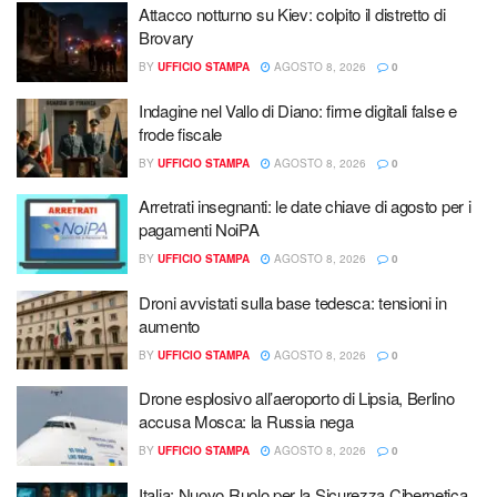
Attacco notturno su Kiev: colpito il distretto di
Brovary
BY
UFFICIO STAMPA
AGOSTO 8, 2026
0
Indagine nel Vallo di Diano: firme digitali false e
frode fiscale
BY
UFFICIO STAMPA
AGOSTO 8, 2026
0
Arretrati insegnanti: le date chiave di agosto per i
pagamenti NoiPA
BY
UFFICIO STAMPA
AGOSTO 8, 2026
0
Droni avvistati sulla base tedesca: tensioni in
aumento
BY
UFFICIO STAMPA
AGOSTO 8, 2026
0
Drone esplosivo all’aeroporto di Lipsia, Berlino
accusa Mosca: la Russia nega
BY
UFFICIO STAMPA
AGOSTO 8, 2026
0
Italia: Nuovo Ruolo per la Sicurezza Cibernetica