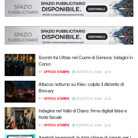
Scontri tra Ultras nel Cuore di Genova: Indagini in
Corso
BY
UFFICIO STAMPA
AGOSTO 9, 2026
0
Attacco notturno su Kiev: colpito il distretto di
Brovary
BY
UFFICIO STAMPA
AGOSTO 8, 2026
0
Indagine nel Vallo di Diano: firme digitali false e
frode fiscale
BY
UFFICIO STAMPA
AGOSTO 8, 2026
0
Arretrati insegnanti: le date chiave di agosto per i