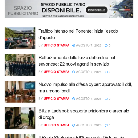
Traffico intenso nel Ponente: inizia l’esodo
d’agosto
BY
UFFICIO STAMPA
AGOSTO 7, 2026
0
Rafforzamento delle forze dell’ordine nel
savonese: 22 nuovi agenti in servizio
BY
UFFICIO STAMPA
AGOSTO 7, 2026
0
Nuovo impulso alla difesa cyber: approvato il ddl,
ma urgono fondi
BY
UFFICIO STAMPA
AGOSTO 7, 2026
0
Blitz a Ladispoli: scoperta prigioniera e arsenale
di droga
BY
UFFICIO STAMPA
AGOSTO 7, 2026
0
Il Ruolo Strategico dell’Ance nella Diplomazia