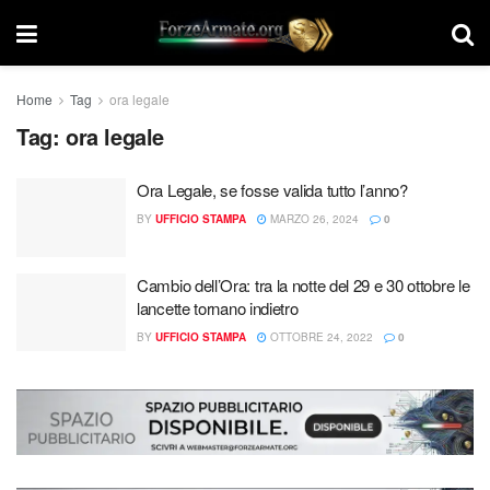
Home
Tag
ora legale
Tag:
ora legale
Ora Legale, se fosse valida tutto l’anno?
BY
UFFICIO STAMPA
MARZO 26, 2024
0
Cambio dell’Ora: tra la notte del 29 e 30 ottobre le
lancette tornano indietro
BY
UFFICIO STAMPA
OTTOBRE 24, 2022
0