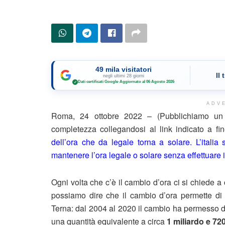
49 mila visitatori
Il
negli ultimi 28 giorni
Dati certificati Google
·
Aggiornato al 06 Agosto 2026
✓
ADV
Roma, 24 ottobre 2022 – (Pubblichiamo un e
completezza collegandosi al link indicato a f
dell’ora che da legale torna a solare. L’itali
mantenere l’ora legale o solare senza effettuare 
Ogni volta che c’è il cambio d’ora ci si chiede a
possiamo dire che il cambio d’ora permette di
Terna: dal 2004 al 2020 il cambio ha permesso 
una quantità equivalente a circa
1 miliardo e 720