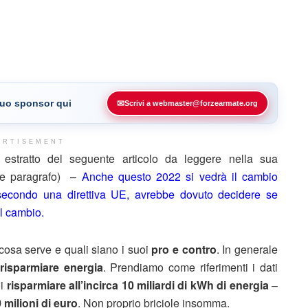
 tuo sponsor qui
✉
Scrivi a webmaster@forzearmate.org
ERTISEMENT
stratto del seguente articolo da leggere nella sua
ine paragrafo) –
Anche questo 2022 si vedrà il cambio
a secondo una direttiva UE, avrebbe dovuto decidere se
il cambio.
 cosa serve e quali siano i suoi
pro e contro
. In generale
risparmiare energia
. Prendiamo come riferimenti i dati
di
risparmiare all’incirca 10 miliardi di kWh di energia
–
 milioni di euro
. Non proprio briciole insomma.