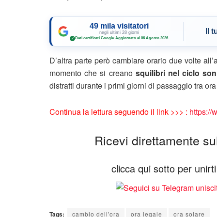
49 mila visitatori
Il 
negli ultimi 28 giorni
Dati certificati Google
·
Aggiornato al 06 Agosto 2026
✓
D’altra parte però cambiare orario due volte all
momento che si creano
squilibri nel ciclo so
distratti durante i primi giorni di passaggio tra or
Continua la lettura seguendo il link >>> :
https://
Ricevi direttamente sul 
clicca qui sotto per unir
Tags:
cambio dell'ora
ora legale
ora solare