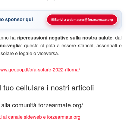
tuo sponsor qui
✉
Scrivi a webmaster@forzearmate.org
’anno ha
ripercussioni negative sulla nostra salute
, dal
nno-veglia
: questo ci pota a essere stanchi, assonnati e
a solare e legale o viceversa.
www.geopop.it/ora-solare-2022-ritorna/
tuo cellulare i nostri articoli
ti alla comunità forzearmate.org/