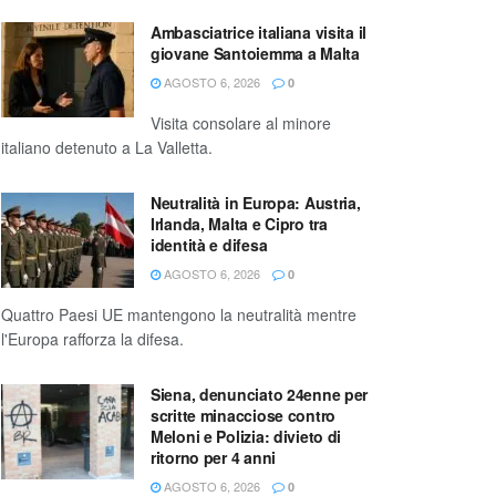
Ambasciatrice italiana visita il
giovane Santoiemma a Malta
AGOSTO 6, 2026
0
Visita consolare al minore
italiano detenuto a La Valletta.
Neutralità in Europa: Austria,
Irlanda, Malta e Cipro tra
identità e difesa
AGOSTO 6, 2026
0
Quattro Paesi UE mantengono la neutralità mentre
l'Europa rafforza la difesa.
Siena, denunciato 24enne per
scritte minacciose contro
Meloni e Polizia: divieto di
ritorno per 4 anni
AGOSTO 6, 2026
0