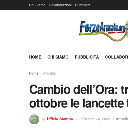
Chi Siamo
Collaborazioni
Pubblicità
HOME
CHI SIAMO
PUBBLICITÀ
COLLABOR
Home
Attualità
Cambio dell’Ora: tr
ottobre le lancette
by
Ufficio Stampa
Ottobre 24, 2022
in
Attuali