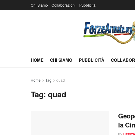
Chi Siamo
Collaborazioni
Pubblicità
HOME
CHI SIAMO
PUBBLICITÀ
COLLABOR
Home
Tag
quad
Tag:
quad
Geopo
la Cin
BY
UFFIC