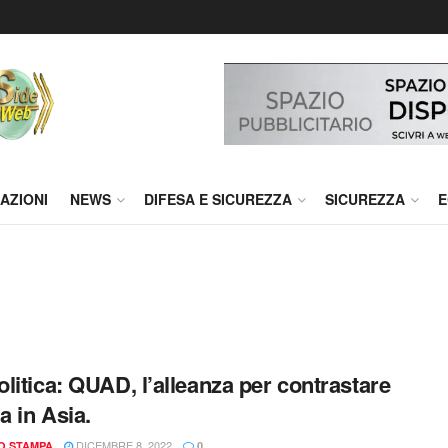
AZIONI
NEWS
DIFESA E SICUREZZA
SICUREZZA
E
litica: QUAD, l’alleanza per contrastare
a in Asia.
DICEMBRE 8, 2022
IO STAMPA
0