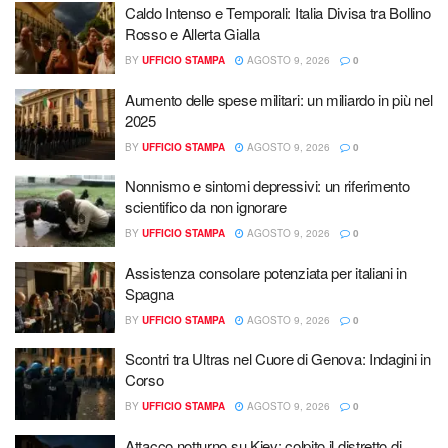
Caldo Intenso e Temporali: Italia Divisa tra Bollino
Rosso e Allerta Gialla
BY
UFFICIO STAMPA
AGOSTO 9, 2026
0
Aumento delle spese militari: un miliardo in più nel
2025
BY
UFFICIO STAMPA
AGOSTO 9, 2026
0
Nonnismo e sintomi depressivi: un riferimento
scientifico da non ignorare
BY
UFFICIO STAMPA
AGOSTO 9, 2026
0
Assistenza consolare potenziata per italiani in
Spagna
BY
UFFICIO STAMPA
AGOSTO 9, 2026
0
Scontri tra Ultras nel Cuore di Genova: Indagini in
Corso
BY
UFFICIO STAMPA
AGOSTO 9, 2026
0
Attacco notturno su Kiev: colpito il distretto di