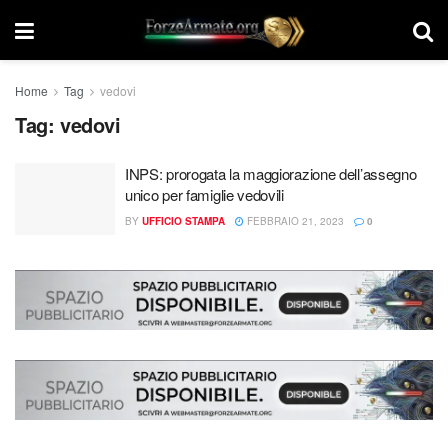
Home
Tag
vedovi
Tag:
vedovi
INPS: prorogata la maggiorazione dell’assegno
unico per famiglie vedovili
BY
UFFICIO STAMPA
FEBBRAIO 21, 2023
0