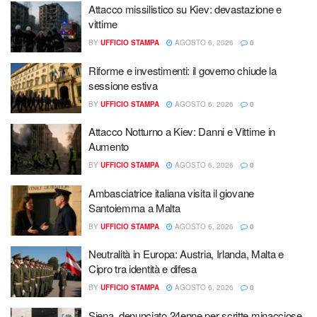
Attacco missilistico su Kiev: devastazione e
vittime
BY
UFFICIO STAMPA
AGOSTO 6, 2026
0
Riforme e investimenti: il governo chiude la
sessione estiva
BY
UFFICIO STAMPA
AGOSTO 6, 2026
0
Attacco Notturno a Kiev: Danni e Vittime in
Aumento
BY
UFFICIO STAMPA
AGOSTO 6, 2026
0
Ambasciatrice italiana visita il giovane
Santoiemma a Malta
BY
UFFICIO STAMPA
AGOSTO 6, 2026
0
Neutralità in Europa: Austria, Irlanda, Malta e
Cipro tra identità e difesa
BY
UFFICIO STAMPA
AGOSTO 6, 2026
0
Siena, denunciato 24enne per scritte minacciose