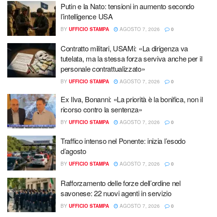
Putin e la Nato: tensioni in aumento secondo
l’intelligence USA
BY
UFFICIO STAMPA
AGOSTO 7, 2026
0
Contratto militari, USAMi: «La dirigenza va
tutelata, ma la stessa forza serviva anche per il
personale contrattualizzato»
BY
UFFICIO STAMPA
AGOSTO 7, 2026
0
Ex Ilva, Bonanni: «La priorità è la bonifica, non il
ricorso contro la sentenza»
BY
UFFICIO STAMPA
AGOSTO 7, 2026
0
Traffico intenso nel Ponente: inizia l’esodo
d’agosto
BY
UFFICIO STAMPA
AGOSTO 7, 2026
0
Rafforzamento delle forze dell’ordine nel
savonese: 22 nuovi agenti in servizio
BY
UFFICIO STAMPA
AGOSTO 7, 2026
0