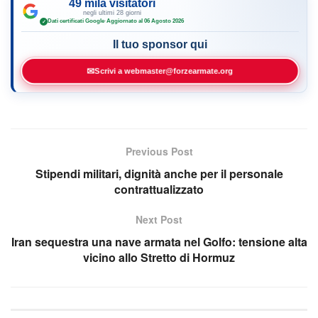
49 mila visitatori
negli ultimi 28 giorni
Dati certificati Google
·
Aggiornato al 06 Agosto 2026
✓
Il tuo sponsor qui
✉
Scrivi a webmaster@forzearmate.org
Previous Post
Stipendi militari, dignità anche per il personale
contrattualizzato
Next Post
Iran sequestra una nave armata nel Golfo: tensione alta
vicino allo Stretto di Hormuz