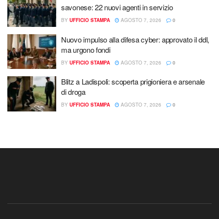
savonese: 22 nuovi agenti in servizio
BY
UFFICIO STAMPA
AGOSTO 7, 2026
0
Nuovo impulso alla difesa cyber: approvato il ddl,
ma urgono fondi
BY
UFFICIO STAMPA
AGOSTO 7, 2026
0
Blitz a Ladispoli: scoperta prigioniera e arsenale
di droga
BY
UFFICIO STAMPA
AGOSTO 7, 2026
0