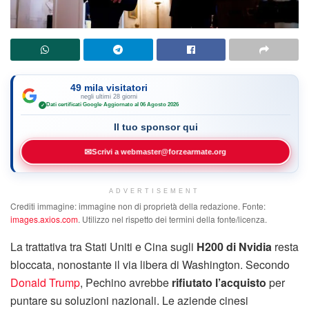
49 mila visitatori
negli ultimi 28 giorni
Dati certificati Google
·
Aggiornato al 06 Agosto 2026
✓
Il tuo sponsor qui
✉
Scrivi a webmaster@forzearmate.org
ADVERTISEMENT
Crediti immagine: immagine non di proprietà della redazione. Fonte:
images.axios.com
. Utilizzo nel rispetto dei termini della fonte/licenza.
La trattativa tra Stati Uniti e Cina sugli
H200 di Nvidia
resta
bloccata, nonostante il via libera di Washington. Secondo
Donald Trump
, Pechino avrebbe
rifiutato l’acquisto
per
puntare su soluzioni nazionali. Le aziende cinesi