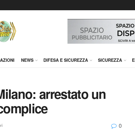
AZIONI
NEWS
DIFESA E SICUREZZA
SICUREZZA
E
 Milano: arrestato un
 complice
0
ri