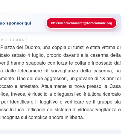
 tuo sponsor qui
✉
Scrivi a webmaster@forzearmate.org
ERTISEMENT
 Piazza del Duomo, una coppia di turisti è stata vittima di
ficato sabato 4 luglio, proprio davanti alla caserma della
nti hanno strappato con forza le collane indossate dai
esa dalle telecamere di sorveglianza della caserma, ha
vamente. Uno dei due aggressori, un giovane di 18 anni di
occato e arrestato. Attualmente si trova presso la Casa
ice, invece, è riuscito a dileguarsi ed è tuttora ricercato
er identificare il fuggitivo e verificare se il gruppo sia
messo in luce l’efficacia del sistema di videosorveglianza e
’incognita sul complice ancora in libertà.