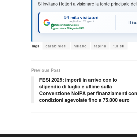
Si invitano i lettori a visionare la fonte principale de
54 mila visitatori
negli ultimi 28 giorni
Il t
Dati certificati Google
·
✓
Aggiornato al 08 Agosto 2026
Tags:
carabinieri
Milano
rapina
turisti
Previous Post
FESI 2025: importi in arrivo con lo
stipendio di luglio e ultime sulla
Convenzione NoiPA per finanziamenti co
condizioni agevolate fino a 75.000 euro