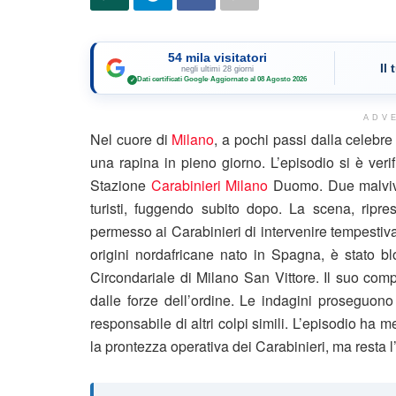
54 mila visitatori
Il
negli ultimi 28 giorni
Dati certificati Google
·
Aggiornato al 08 Agosto 2026
✓
ADV
Nel cuore di
Milano
, a pochi passi dalla celebre
una rapina in pieno giorno. L’episodio si è veri
Stazione
Carabinieri
Milano
Duomo. Due malvive
turisti, fuggendo subito dopo. La scena, ripr
permesso ai Carabinieri di intervenire tempesti
origini nordafricane nato in Spagna, è stato bl
Circondariale di Milano San Vittore. Il suo compl
dalle forze dell’ordine. Le indagini proseguono p
responsabile di altri colpi simili. L’episodio ha 
la prontezza operativa dei Carabinieri, ma resta l