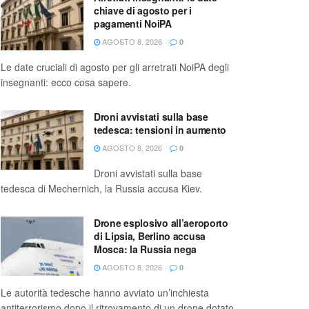
chiave di agosto per i
pagamenti NoiPA
AGOSTO 8, 2026
0
Le date cruciali di agosto per gli arretrati NoiPA degli
insegnanti: ecco cosa sapere.
Droni avvistati sulla base
tedesca: tensioni in aumento
AGOSTO 8, 2026
0
Droni avvistati sulla base
tedesca di Mechernich, la Russia accusa Kiev.
Drone esplosivo all’aeroporto
di Lipsia, Berlino accusa
Mosca: la Russia nega
AGOSTO 8, 2026
0
Le autorità tedesche hanno avviato un’inchiesta
antiterrorismo dopo il ritrovamento di un drone dotato