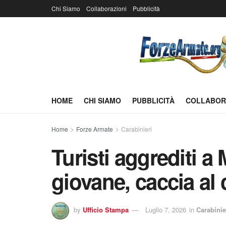
Chi Siamo
Collaborazioni
Pubblicità
HOME
CHI SIAMO
PUBBLICITÀ
COLLABOR
Home
Forze Armate
Carabinieri
Turisti aggrediti a
giovane, caccia al
by
Ufficio Stampa
Luglio 7, 2026
in
Carabinie