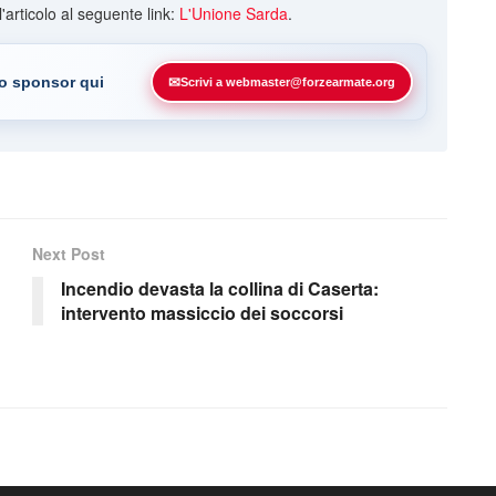
ll'articolo al seguente link:
L'Unione Sarda
.
uo sponsor qui
✉
Scrivi a webmaster@forzearmate.org
Next Post
Incendio devasta la collina di Caserta:
intervento massiccio dei soccorsi
n