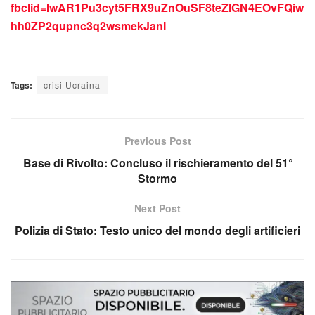
fbclid=IwAR1Pu3cyt5FRX9uZnOuSF8teZlGN4EOvFQiw
hh0ZP2qupnc3q2wsmekJanI
Tags:
crisi Ucraina
Previous Post
Base di Rivolto: Concluso il rischieramento del 51°
Stormo
Next Post
Polizia di Stato: Testo unico del mondo degli artificieri