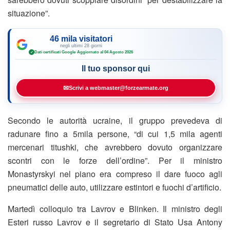
situazione”.
46 mila visitatori
negli ultimi 28 giorni
Dati certificati Google
·
Aggiornato al 04 Agosto 2026
✓
Il tuo sponsor qui
✉
Scrivi a webmaster@forzearmate.org
Secondo le autorità ucraine, il gruppo prevedeva di
radunare fino a 5mila persone, “di cui 1,5 mila agenti
mercenari titushki, che avrebbero dovuto organizzare
scontri con le forze dell’ordine”. Per il ministro
Monastyrskyi nel piano era compreso il dare fuoco agli
pneumatici delle auto, utilizzare estintori e fuochi d’artificio.
Martedì colloquio tra Lavrov e Blinken. Il ministro degli
Esteri russo Lavrov e il segretario di Stato Usa Antony