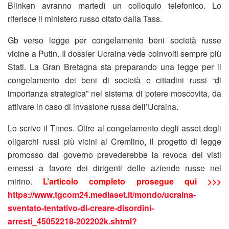
Blinken avranno martedì un colloquio telefonico. Lo
riferisce il ministero russo citato dalla Tass.
Gb verso legge per congelamento beni società russe
vicine a Putin. Il dossier Ucraina vede coinvolti sempre più
Stati. La Gran Bretagna sta preparando una legge per il
congelamento dei beni di società e cittadini russi “di
importanza strategica” nel sistema di potere moscovita, da
attivare in caso di invasione russa dell’Ucraina.
Lo scrive il Times. Oltre al congelamento degli asset degli
oligarchi russi più vicini al Cremlino, il progetto di legge
promosso dal governo prevederebbe la revoca dei visti
emessi a favore dei dirigenti delle aziende russe nel
mirino.
L’articolo completo prosegue qui >>>
https://www.tgcom24.mediaset.it/mondo/ucraina-
sventato-tentativo-di-creare-disordini-
arresti_45052218-202202k.shtml?