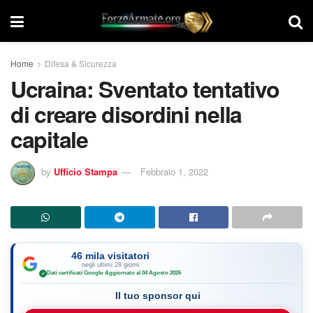
Home
Difesa & Sicurezza
Ucraina: Sventato tentativo
di creare disordini nella
capitale
by
Ufficio Stampa
Febbraio 1, 2022
46 mila visitatori
negli ultimi 28 giorni
Dati certificati Google
·
Aggiornato al 04 Agosto 2026
✓
Il tuo sponsor qui