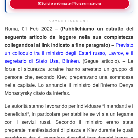
✉
Scrivi a webmaster@forzearmate.org
ADVERTISEMENT
Roma, 01 Feb 2022 –
(Pubblichiamo un estratto del
seguente articolo da leggere nella sua completezza
collegandosi al link indicato a fine paragrafo) –
Previsto
un colloquio tra il ministro degli Esteri russo, Lavrov, e il
segretario di Stato Usa, Blinken.
(Segue articolo). – Le
forze di sicurezza ucraine hanno arrestato un gruppo di
persone che, secondo Kiev, preparavano una sommossa
nella capitale. Lo annuncia il ministro dell’Interno Denys
Monastyrsky citato da Interfax.
Le autorità stanno lavorando per individuare “i mandanti e i
beneficiari”, in particolare per stabilire se vi sia un legame
con i servizi russi. Secondo il ministro erano state
preparate manifestazioni di piazza a Kiev durante le quali
sarebbero dovuti scoppiare disordini “per destabilizzare la