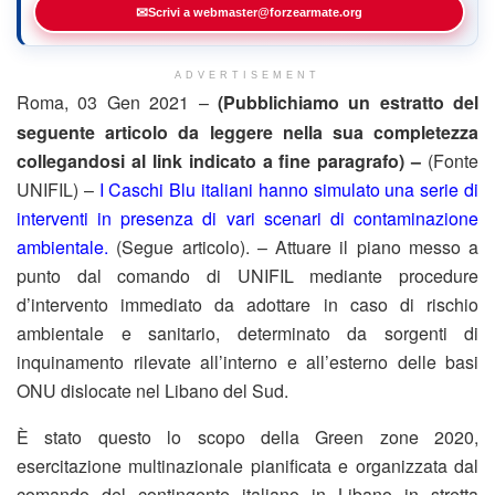
✉
Scrivi a webmaster@forzearmate.org
ADVERTISEMENT
Roma, 03 Gen 2021 –
(Pubblichiamo un estratto del
seguente articolo da leggere nella sua completezza
collegandosi al link indicato a fine paragrafo) –
(Fonte
UNIFIL) –
I Caschi Blu italiani hanno simulato una serie di
interventi in presenza di vari scenari di contaminazione
ambientale.
(Segue articolo). – Attuare il piano messo a
punto dal comando di UNIFIL mediante procedure
d’intervento immediato da adottare in caso di rischio
ambientale e sanitario, determinato da sorgenti di
inquinamento rilevate all’interno e all’esterno delle basi
ONU dislocate nel Libano del Sud.
È stato questo lo scopo della Green zone 2020,
esercitazione multinazionale pianificata e organizzata dal
comando del contingente italiano in Libano in stretta