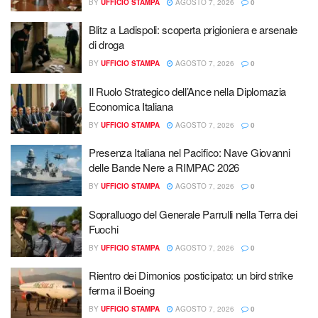
BY
UFFICIO STAMPA
AGOSTO 7, 2026
0
Blitz a Ladispoli: scoperta prigioniera e arsenale
di droga
BY
UFFICIO STAMPA
AGOSTO 7, 2026
0
Il Ruolo Strategico dell’Ance nella Diplomazia
Economica Italiana
BY
UFFICIO STAMPA
AGOSTO 7, 2026
0
Presenza Italiana nel Pacifico: Nave Giovanni
delle Bande Nere a RIMPAC 2026
BY
UFFICIO STAMPA
AGOSTO 7, 2026
0
Sopralluogo del Generale Parrulli nella Terra dei
Fuochi
BY
UFFICIO STAMPA
AGOSTO 7, 2026
0
Rientro dei Dimonios posticipato: un bird strike
ferma il Boeing
BY
UFFICIO STAMPA
AGOSTO 7, 2026
0