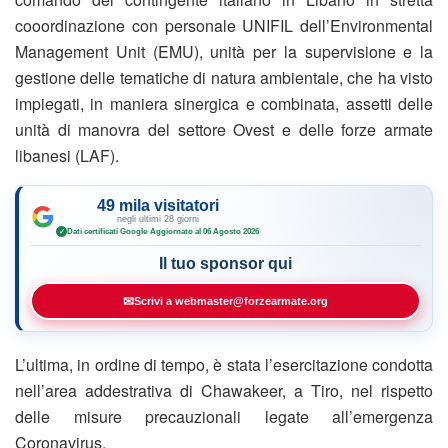
cooordinazione con personale UNIFIL dell’Environmental
Management Unit (EMU), unità per la supervisione e la
gestione delle tematiche di natura ambientale, che ha visto
impiegati, in maniera sinergica e combinata, assetti delle
unità di manovra del settore Ovest e delle forze armate
libanesi (LAF).
49 mila visitatori
negli ultimi 28 giorni
Dati certificati Google
·
Aggiornato al 06 Agosto 2026
✓
Il tuo sponsor qui
✉
Scrivi a webmaster@forzearmate.org
L’ultima, in ordine di tempo, è stata l’esercitazione condotta
nell’area addestrativa di Chawakeer, a Tiro, nel rispetto
delle misure precauzionali legate all’emergenza
Coronavirus.