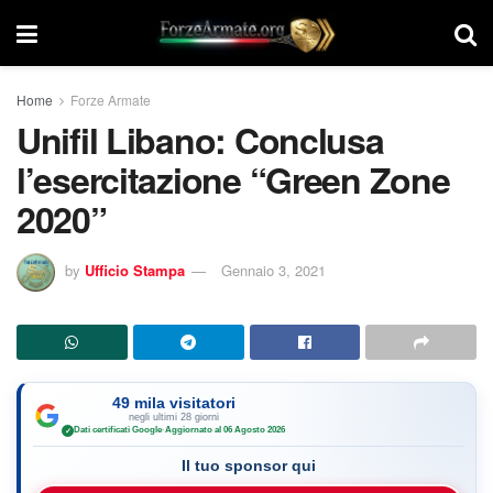
Home
Forze Armate
Unifil Libano: Conclusa
l’esercitazione “Green Zone
2020”
by
Ufficio Stampa
Gennaio 3, 2021
49 mila visitatori
negli ultimi 28 giorni
Dati certificati Google
·
Aggiornato al 06 Agosto 2026
✓
Il tuo sponsor qui