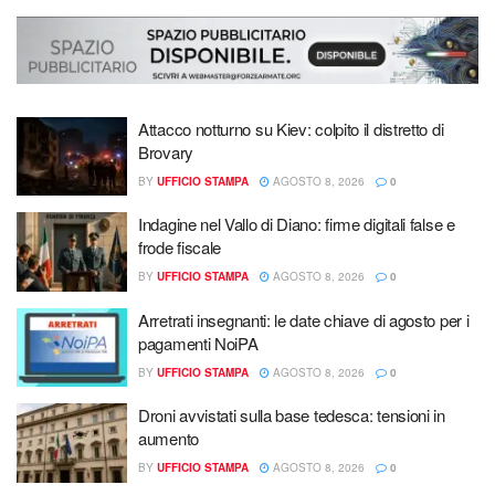
Attacco notturno su Kiev: colpito il distretto di
Brovary
BY
UFFICIO STAMPA
AGOSTO 8, 2026
0
Indagine nel Vallo di Diano: firme digitali false e
frode fiscale
BY
UFFICIO STAMPA
AGOSTO 8, 2026
0
Arretrati insegnanti: le date chiave di agosto per i
pagamenti NoiPA
BY
UFFICIO STAMPA
AGOSTO 8, 2026
0
Droni avvistati sulla base tedesca: tensioni in
aumento
BY
UFFICIO STAMPA
AGOSTO 8, 2026
0