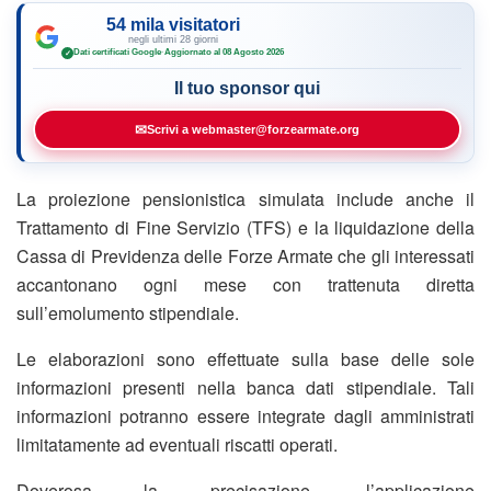
54 mila visitatori
negli ultimi 28 giorni
Dati certificati Google
·
Aggiornato al 08 Agosto 2026
✓
Il tuo sponsor qui
✉
Scrivi a webmaster@forzearmate.org
La proiezione pensionistica simulata include anche il
Trattamento di Fine Servizio (TFS) e la liquidazione della
Cassa di Previdenza delle Forze Armate che gli interessati
accantonano ogni mese con trattenuta diretta
sull’emolumento stipendiale.
Le elaborazioni sono effettuate sulla base delle sole
informazioni presenti nella banca dati stipendiale. Tali
informazioni potranno essere integrate dagli amministrati
limitatamente ad eventuali riscatti operati.
Doverosa la precisazione, l’applicazione