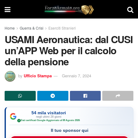
Home
Guerra & Crisi
Eserciti Stranieri
USAMI Aeronautica: dal CUSI
un’APP Web per il calcolo
della pensione
by
Ufficio Stampa
Gennaio 7, 2024
54 mila visitatori
negli ultimi 28 giorni
Dati certificati Google
·
Aggiornato al 08 Agosto 2026
✓
Il tuo sponsor qui