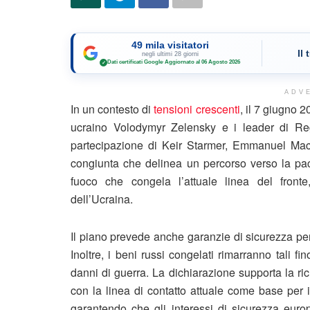
49 mila visitatori
Il
negli ultimi 28 giorni
Dati certificati Google
·
Aggiornato al 06 Agosto 2026
✓
ADV
In un contesto di
tensioni crescenti
, il 7 giugno 2
ucraino Volodymyr Zelensky e i leader di Reg
partecipazione di Keir Starmer, Emmanuel Mac
congiunta che delinea un percorso verso la pace
fuoco che congela l’attuale linea del fronte, 
dell’Ucraina.
Il piano prevede anche garanzie di sicurezza pe
Inoltre, i beni russi congelati rimarranno tali f
danni di guerra. La dichiarazione supporta la ri
con la linea di contatto attuale come base per i
garantendo che gli interessi di sicurezza eur