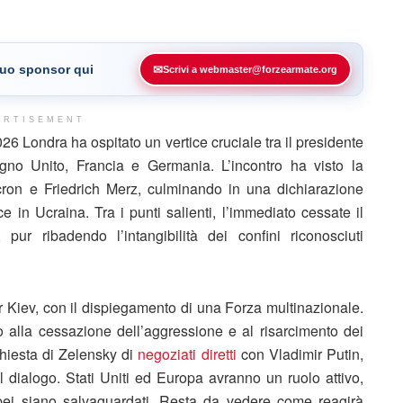
 tuo sponsor qui
✉
Scrivi a webmaster@forzearmate.org
ERTISEMENT
026 Londra ha ospitato un vertice cruciale tra il presidente
no Unito, Francia e Germania. L’incontro ha visto la
ron e Friedrich Merz, culminando in una dichiarazione
 in Ucraina. Tra i punti salienti, l’immediato cessate il
pur ribadendo l’intangibilità dei confini riconosciuti
r Kiev, con il dispiegamento di una Forza multinazionale.
ino alla cessazione dell’aggressione e al risarcimento dei
chiesta di Zelensky di
negoziati diretti
con Vladimir Putin,
l dialogo. Stati Uniti ed Europa avranno un ruolo attivo,
opei siano salvaguardati. Resta da vedere come reagirà