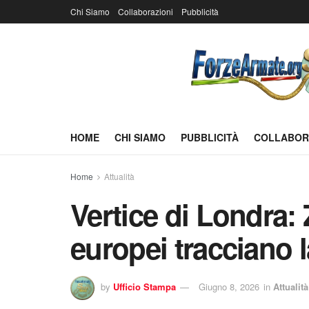
Chi Siamo
Collaborazioni
Pubblicità
HOME
CHI SIAMO
PUBBLICITÀ
COLLABOR
Home
Attualità
Vertice di Londra:
europei tracciano l
by
Ufficio Stampa
Giugno 8, 2026
in
Attualità