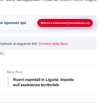
tuo sponsor qui
✉
Scrivi a webmaster@forzearmate.org
ll'articolo al seguente link:
Corriere della Sera
.
sky
Next Post
Nuovi ospedali in Liguria: impatto
sull’assistenza territoriale