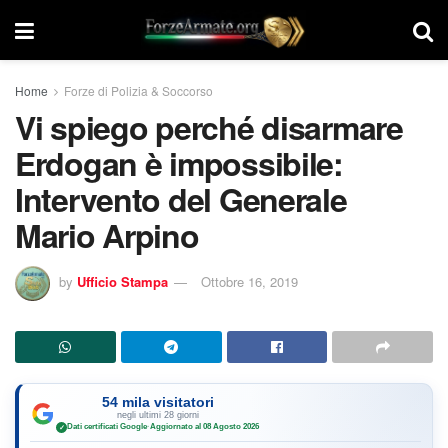
Home
Forze di Polizia & Soccorso
Vi spiego perché disarmare
Erdogan è impossibile:
Intervento del Generale
Mario Arpino
by
Ufficio Stampa
Ottobre 16, 2019
54 mila visitatori
negli ultimi 28 giorni
Dati certificati Google
·
Aggiornato al 08 Agosto 2026
✓