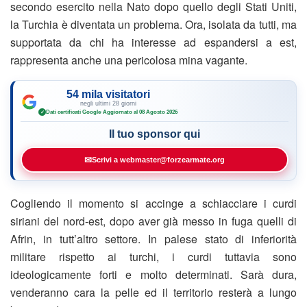
secondo esercito nella Nato dopo quello degli Stati Uniti,
la Turchia è diventata un problema. Ora, isolata da tutti, ma
supportata da chi ha interesse ad espandersi a est,
rappresenta anche una pericolosa mina vagante.
54 mila visitatori
negli ultimi 28 giorni
Dati certificati Google
·
Aggiornato al 08 Agosto 2026
✓
Il tuo sponsor qui
✉
Scrivi a webmaster@forzearmate.org
Cogliendo il momento si accinge a schiacciare i curdi
siriani del nord-est, dopo aver già messo in fuga quelli di
Afrin, in tutt’altro settore. In palese stato di inferiorità
militare rispetto ai turchi, i curdi tuttavia sono
ideologicamente forti e molto determinati. Sarà dura,
venderanno cara la pelle ed il territorio resterà a lungo