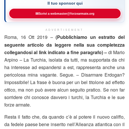
Il tuo sponsor qui
✉
Scrivi a webmaster@forzearmate.org
ADVERTISEMENT
Roma, 16 Ott 2019 –
(Pubblichiamo un estratto del
seguente articolo da leggere nella sua completezza
collegandosi al link indicato a fine paragrafo) –
di Mario
Arpino – La Turchia, isolata da tutti, ma supportata da chi
ha interesse ad espandersi a est, rappresenta anche una
pericolosa mina vagante. Segue. – Disarmare Erdogan?
Impossibile! La frase è buona per un bel titolone ad effetto
ottico, ma non può avere alcun seguito pratico. Se non far
sorridere chi conosce davvero i turchi, la Turchia e le sue
forze armate.
Resta il fatto che, da quando c’è al potere il nuovo califfo,
da fedele paese bene inserito nell’Alleanza atlantica con il