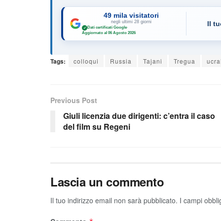
49 mila visitatori
negli ultimi 28 giorni
Il t
Dati certificati Google
·
✓
Aggiornato al 06 Agosto 2026
Tags:
colloqui
Russia
Tajani
Tregua
ucra
Previous Post
Giuli licenzia due dirigenti: c’entra il caso
del film su Regeni
Lascia un commento
Il tuo indirizzo email non sarà pubblicato.
I campi obbli