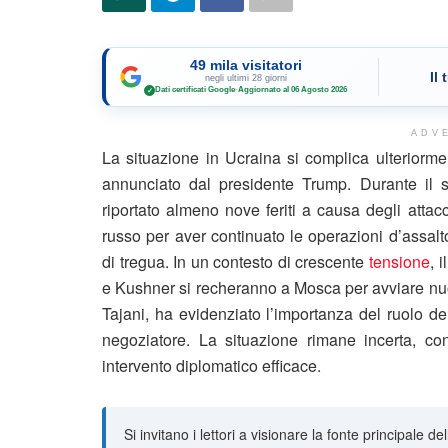
49 mila visitatori
Il
negli ultimi 28 giorni
Dati certificati Google
·
Aggiornato al 06 Agosto 2026
✓
ADV
La situazione in Ucraina si complica ulteriormen
annunciato dal presidente Trump. Durante il
riportato almeno nove feriti a causa degli attac
russo per aver continuato le operazioni d’assalto
di tregua. In un contesto di crescente
tensione
, 
e Kushner si recheranno a Mosca per avviare nuovi 
Tajani, ha evidenziato l’importanza del ruolo del
negoziatore. La situazione rimane incerta, con 
intervento diplomatico efficace.
Si invitano i lettori a visionare la fonte principale de