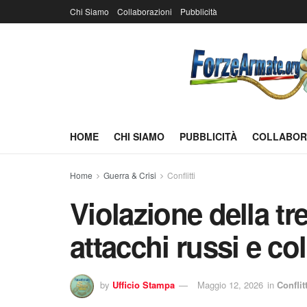
Chi Siamo
Collaborazioni
Pubblicità
HOME
CHI SIAMO
PUBBLICITÀ
COLLABOR
Home
Guerra & Crisi
Conflitti
Violazione della tr
attacchi russi e c
by
Ufficio Stampa
Maggio 12, 2026
in
Conflitt