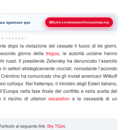
 tuo sponsor qui
✉
Scrivi a webmaster@forzearmate.org
ERTISEMENT
te dopo la violazione del cessate il fuoco di tre giorni,
 secondo giorno della
tregua
, le autorità ucraine hanno
chi russi. Il presidente Zelensky ha denunciato l’esercito
 in settori strategicamente cruciali, nonostante l’accordo
il Cremlino ha comunicato che gli inviati americani Witkoff
colloqui. Nel frattempo, il ministro degli Esteri italiano,
l’Europa nella fase finale del conflitto e nella scelta del
il rischio di ulteriori
escalation
e la necessità di un
ll'articolo al seguente link:
Sky TG24
.