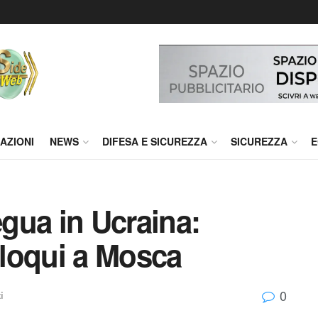
AZIONI
NEWS
DIFESA E SICUREZZA
SICUREZZA
E
egua in Ucraina:
olloqui a Mosca
0
i