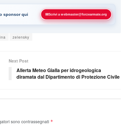
uo sponsor qui
✉
Scrivi a webmaster@forzearmate.org
ina
zelensky
Next Post
Allerta Meteo Gialla per idrogeologica
diramata dal Dipartimento di Protezione Civile
gatori sono contrassegnati
*