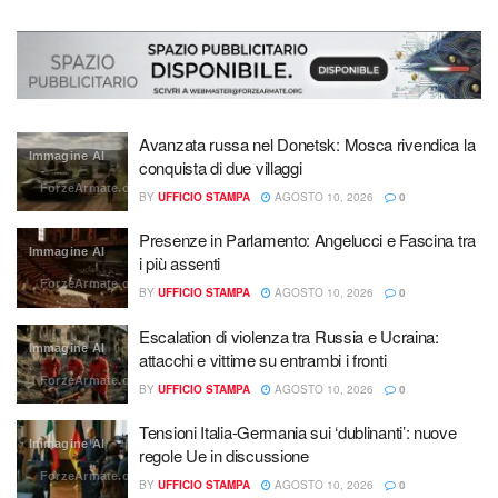
Avanzata russa nel Donetsk: Mosca rivendica la
Immagine AI
conquista di due villaggi
ForzeArmate.org
BY
UFFICIO STAMPA
AGOSTO 10, 2026
0
Presenze in Parlamento: Angelucci e Fascina tra
Immagine AI
i più assenti
ForzeArmate.org
BY
UFFICIO STAMPA
AGOSTO 10, 2026
0
Escalation di violenza tra Russia e Ucraina:
Immagine AI
attacchi e vittime su entrambi i fronti
ForzeArmate.org
BY
UFFICIO STAMPA
AGOSTO 10, 2026
0
Tensioni Italia-Germania sui ‘dublinanti’: nuove
Immagine AI
regole Ue in discussione
ForzeArmate.org
BY
UFFICIO STAMPA
AGOSTO 10, 2026
0