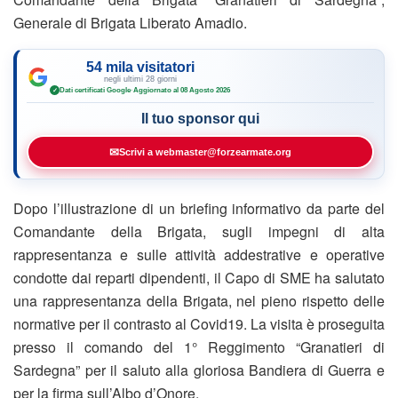
Generale di Brigata Liberato Amadio.
54 mila visitatori
negli ultimi 28 giorni
Dati certificati Google
·
Aggiornato al 08 Agosto 2026
✓
Il tuo sponsor qui
✉
Scrivi a webmaster@forzearmate.org
Dopo l’illustrazione di un briefing informativo da parte del
Comandante della Brigata, sugli impegni di alta
rappresentanza e sulle attività addestrative e operative
condotte dai reparti dipendenti, il Capo di SME ha salutato
una rappresentanza della Brigata, nel pieno rispetto delle
normative per il contrasto al Covid19. La visita è proseguita
presso il comando del 1° Reggimento “Granatieri di
Sardegna” per il saluto alla gloriosa Bandiera di Guerra e
per la firma sull’Albo d’Onore.