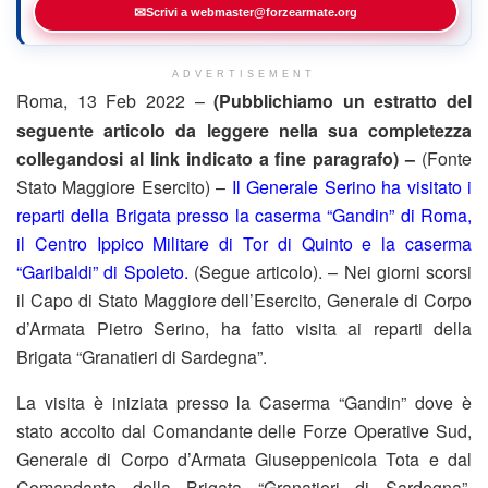
✉
Scrivi a webmaster@forzearmate.org
ADVERTISEMENT
Roma, 13 Feb 2022 –
(Pubblichiamo un estratto del
seguente articolo da leggere nella sua completezza
collegandosi al link indicato a fine paragrafo) –
(Fonte
Stato Maggiore Esercito) –
Il Generale Serino ha visitato i
reparti della Brigata presso la caserma “Gandin” di Roma,
il Centro Ippico Militare di Tor di Quinto e la caserma
“Garibaldi” di Spoleto.
(Segue articolo). – Nei giorni scorsi
il Capo di Stato Maggiore dell’Esercito, Generale di Corpo
d’Armata Pietro Serino, ha fatto visita ai reparti della
Brigata “Granatieri di Sardegna”.
La visita è iniziata presso la Caserma “Gandin” dove è
stato accolto dal Comandante delle Forze Operative Sud,
Generale di Corpo d’Armata Giuseppenicola Tota e dal
Comandante della Brigata “Granatieri di Sardegna”,