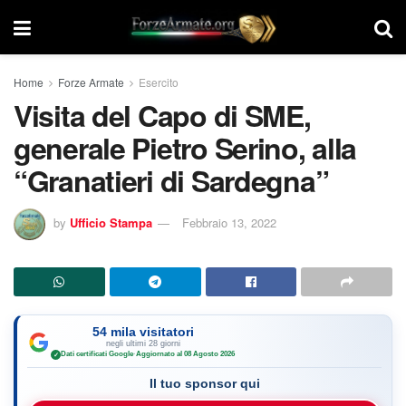
Home
Forze Armate
Esercito
Visita del Capo di SME,
generale Pietro Serino, alla
“Granatieri di Sardegna”
by
Ufficio Stampa
Febbraio 13, 2022
54 mila visitatori
negli ultimi 28 giorni
Dati certificati Google
·
Aggiornato al 08 Agosto 2026
✓
Il tuo sponsor qui