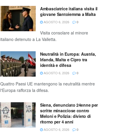
Ambasciatrice italiana visita il
giovane Santoiemma a Malta
AGOSTO 6, 2026
0
Visita consolare al minore
italiano detenuto a La Valletta.
Neutralità in Europa: Austria,
Irlanda, Malta e Cipro tra
identità e difesa
AGOSTO 6, 2026
0
Quattro Paesi UE mantengono la neutralità mentre
l'Europa rafforza la difesa.
Siena, denunciato 24enne per
scritte minacciose contro
Meloni e Polizia: divieto di
ritorno per 4 anni
AGOSTO 6, 2026
0