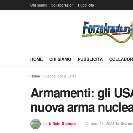
Chi Siamo
Collaborazioni
Pubblicità
HOME
CHI SIAMO
PUBBLICITÀ
COLLABOR
Home
Geopolitica & Esteri
Armamenti: gli U
nuova arma nuclea
by
Ufficio Stampa
Ottobre 31, 2023
in
Geopol