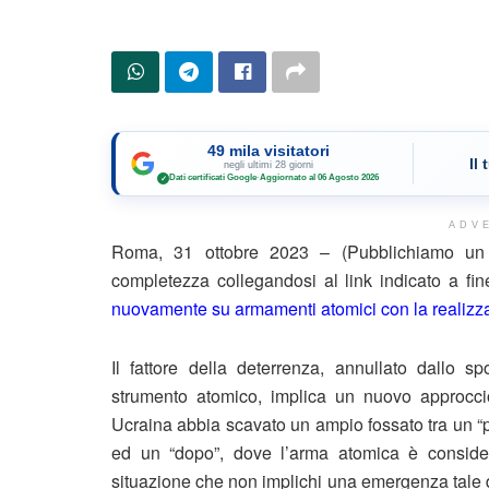
49 mila visitatori
Il
negli ultimi 28 giorni
Dati certificati Google
·
Aggiornato al 06 Agosto 2026
✓
ADV
Roma, 31 ottobre 2023 – (Pubblichiamo un e
completezza collegandosi al link indicato a f
nuovamente su armamenti atomici con la realizz
Il fattore della deterrenza, annullato dallo s
strumento atomico, implica un nuovo approccio 
Ucraina abbia scavato un ampio fossato tra un “p
ed un “dopo”, dove l’arma atomica è consider
situazione che non implichi una emergenza tale 