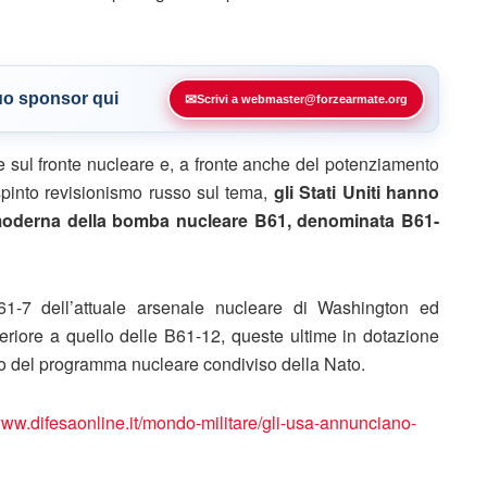
tuo sponsor qui
✉
Scrivi a webmaster@forzearmate.org
e sul fronte nucleare e, a fronte anche del potenziamento
spinto revisionismo russo sul tema,
gli Stati Uniti hanno
e moderna della bomba nucleare B61, denominata B61-
1-7 dell’attuale arsenale nucleare di Washington ed
riore a quello delle B61-12, queste ultime in dotazione
ito del programma nucleare condiviso della Nato.
www.difesaonline.it/mondo-militare/gli-usa-annunciano-