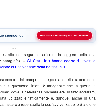
 tuo sponsor qui
✉
Scrivi a webmaster@forzearmate.org
ERTISEMENT
stratto del seguente articolo da leggere nella sua
ine paragrafo) –
Gli Stati Uniti hanno deciso di investire
azione di una variante della bomba B61.
postamento dal campo strategico a quello tattico dello
alla questione. Infatti, è innegabile che la guerra in
rima”, dove la deterrenza nucleare era un fatto acclarato,
ata utilizzabile tatticamente e, dunque, anche in una
da mettere a repentaglio la sopravvivenza dello Stato che