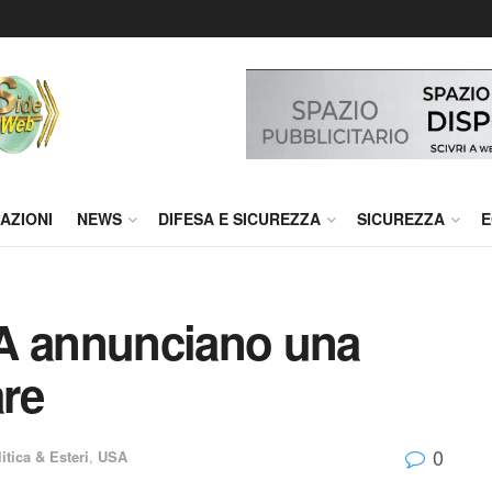
AZIONI
NEWS
DIFESA E SICUREZZA
SICUREZZA
E
SA annunciano una
re
0
itica & Esteri
,
USA