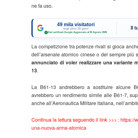
ne fa uso.
49 mila visitatori
Il 
negli ultimi 28 giorni
Dati certificati Google
·
Aggiornato al 06 Agosto 2026
✓
La competizione tra potenze rivali si gioca anch
dell’arsenale atomico cinese o del sempre più 
annunciato di voler realizzare una variant
13
.
La B61-13 andrebbero a sostituire alcune B6
avrebbero un rendimento simile alle B61-7, supe
anche all’Aeronautica Militare italiana, nell’amb
Continua la lettura seguendo il link >>> :
https://
una-nuova-arma-atomica