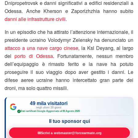
Dnipropetrovsk e danni significativi a edifici residenziali a
Odessa. Anche Kherson e Zaporizhzhia hanno subito
danni alle infrastrutture civili
.
In un episodio che ha attirato l’attenzione internazionale, il
presidente ucraino Volodymyr Zelensky ha denunciato un
attacco a una nave cargo cinese
, la Ksl Deyang, al largo
del
porto di Odessa
. Fortunatamente, nessun membro
dell’equipaggio è rimasto ferito e la nave ha potuto
proseguire il suo viaggio dopo aver gestito i danni. Le
difese aeree ucraine hanno intercettato gran parte dei
droni, ma solo quattro missili.
49 mila visitatori
negli ultimi 28 giorni
Dati certificati Google
·
Aggiornato al 06 Agosto 2026
✓
Il tuo sponsor qui
✉
Scrivi a webmaster@forzearmate.org