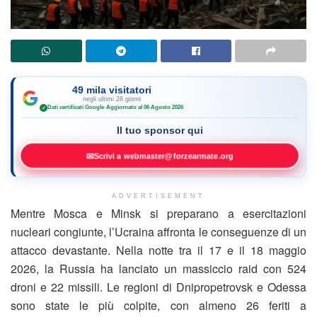
49 mila visitatori
negli ultimi 28 giorni
Dati certificati Google
·
Aggiornato al 06 Agosto 2026
✓
Il tuo sponsor qui
✉
Scrivi a webmaster@forzearmate.org
ADVERTISEMENT
Mentre Mosca e Minsk si preparano a esercitazioni
nucleari congiunte, l’Ucraina affronta le conseguenze di un
attacco devastante. Nella notte tra il 17 e il 18 maggio
2026, la Russia ha lanciato un massiccio raid con 524
droni e 22 missili. Le regioni di Dnipropetrovsk e Odessa
sono state le più colpite, con almeno 26 feriti a