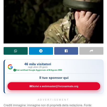
46 mila visitatori
negli ultimi 28 giorni
Dati certificati Google
·
Aggiornato al 04 Agosto 2026
✓
Il tuo sponsor qui
✉
Scrivi a webmaster@forzearmate.org
ADVERTISEMENT
Crediti immagine: immagine non di proprietà della redazione. Fonte: