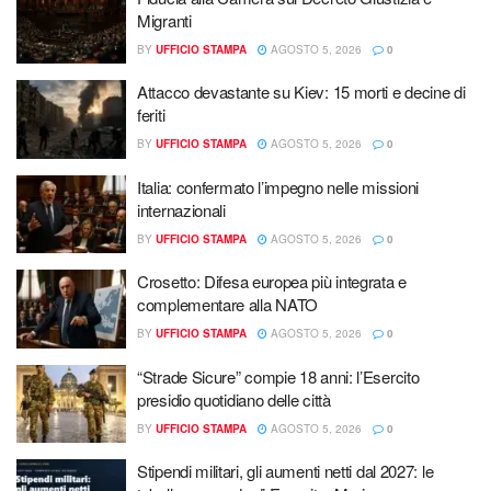
Migranti
BY
UFFICIO STAMPA
AGOSTO 5, 2026
0
Attacco devastante su Kiev: 15 morti e decine di
feriti
BY
UFFICIO STAMPA
AGOSTO 5, 2026
0
Italia: confermato l’impegno nelle missioni
internazionali
BY
UFFICIO STAMPA
AGOSTO 5, 2026
0
Crosetto: Difesa europea più integrata e
complementare alla NATO
BY
UFFICIO STAMPA
AGOSTO 5, 2026
0
“Strade Sicure” compie 18 anni: l’Esercito
presidio quotidiano delle città
BY
UFFICIO STAMPA
AGOSTO 5, 2026
0
Stipendi militari, gli aumenti netti dal 2027: le