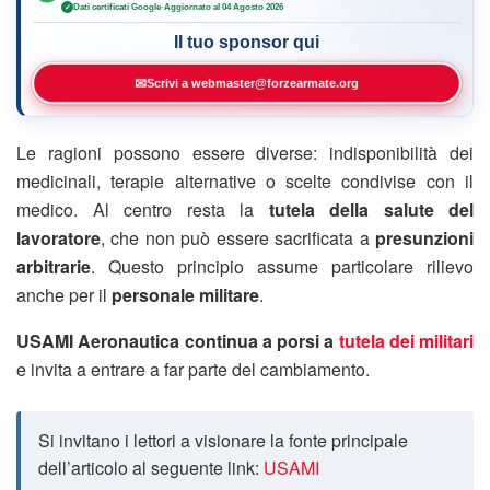
Dati certificati Google
·
Aggiornato al 04 Agosto 2026
✓
Il tuo sponsor qui
✉
Scrivi a webmaster@forzearmate.org
Le ragioni possono essere diverse: indisponibilità dei
medicinali, terapie alternative o scelte condivise con il
medico. Al centro resta la
tutela della salute del
lavoratore
, che non può essere sacrificata a
presunzioni
arbitrarie
. Questo principio assume particolare rilievo
anche per il
personale militare
.
USAMI Aeronautica continua a porsi a
tutela dei militari
e invita a entrare a far parte del cambiamento.
Si invitano i lettori a visionare la fonte principale
dell’articolo al seguente link:
USAMI