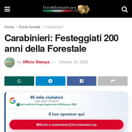
Home
Forze Armate
Carabinieri
Carabinieri: Festeggiati 200
anni della Forestale
by
Ufficio Stampa
Ottobre 16, 2022
46 mila visitatori
negli ultimi 28 giorni
Dati certificati Google
·
Aggiornato al 04 Agosto 2026
✓
Il tuo sponsor qui
✉
Scrivi a webmaster@forzearmate.org