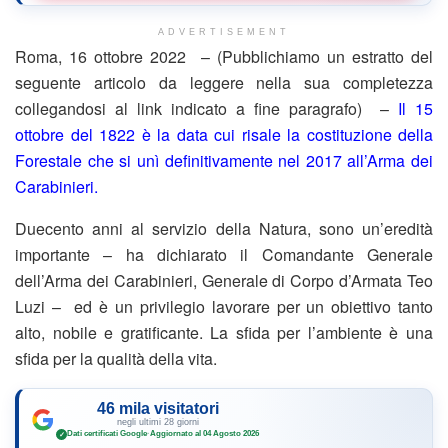
ADVERTISEMENT
Roma, 16 ottobre 2022 – (Pubblichiamo un estratto del
seguente articolo da leggere nella sua completezza
collegandosi al link indicato a fine paragrafo) –
Il 15
ottobre del 1822 è la data cui risale la costituzione della
Forestale che si unì definitivamente nel 2017 all’Arma dei
Carabinieri.
Duecento anni al servizio della Natura, sono un’eredità
importante – ha dichiarato il Comandante Generale
dell’Arma dei Carabinieri, Generale di Corpo d’Armata Teo
Luzi – ed è un privilegio lavorare per un obiettivo tanto
alto, nobile e gratificante. La sfida per l’ambiente è una
sfida per la qualità della vita.
46 mila visitatori
negli ultimi 28 giorni
Dati certificati Google
·
Aggiornato al 04 Agosto 2026
✓