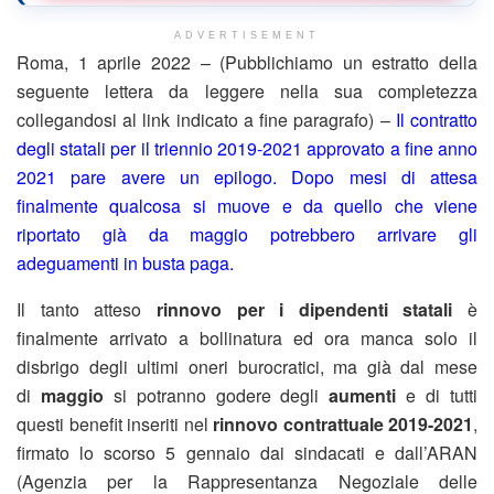
ADVERTISEMENT
Roma, 1 aprile 2022 – (Pubblichiamo un estratto della
seguente lettera da leggere nella sua completezza
collegandosi al link indicato a fine paragrafo) –
Il contratto
degli statali per il triennio 2019-2021 approvato a fine anno
2021 pare avere un epilogo. Dopo mesi di attesa
finalmente qualcosa si muove e da quello che viene
riportato già da maggio potrebbero arrivare gli
adeguamenti in busta paga.
Il tanto atteso
rinnovo per i dipendenti statali
è
finalmente arrivato a bollinatura ed ora manca solo il
disbrigo degli ultimi oneri burocratici, ma già dal mese
di
maggio
si potranno godere degli
aumenti
e di tutti
questi benefit inseriti nel
rinnovo contrattuale 2019-2021
,
firmato lo scorso 5 gennaio dai sindacati e dall’ARAN
(Agenzia per la Rappresentanza Negoziale delle