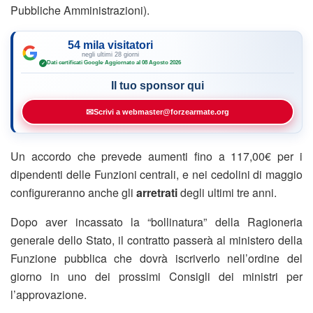
Pubbliche Amministrazioni).
54 mila visitatori
negli ultimi 28 giorni
Dati certificati Google
·
Aggiornato al 08 Agosto 2026
✓
Il tuo sponsor qui
✉
Scrivi a webmaster@forzearmate.org
Un accordo che prevede aumenti fino a 117,00€ per i
dipendenti delle Funzioni centrali, e nei cedolini di maggio
configureranno anche gli
arretrati
degli ultimi tre anni.
Dopo aver incassato la “bollinatura” della Ragioneria
generale dello Stato, il contratto passerà al ministero della
Funzione pubblica che dovrà iscriverlo nell’ordine del
giorno in uno dei prossimi Consigli dei ministri per
l’approvazione.