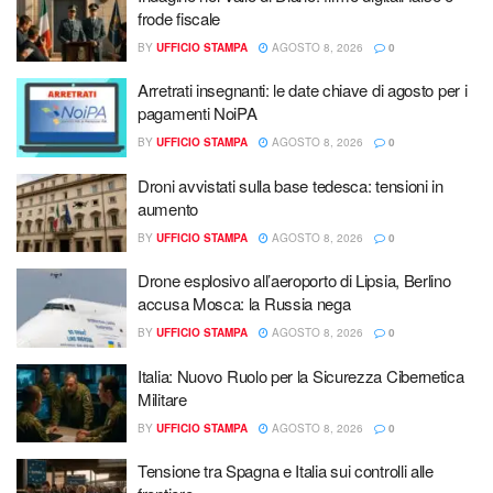
frode fiscale
BY
UFFICIO STAMPA
AGOSTO 8, 2026
0
Arretrati insegnanti: le date chiave di agosto per i
pagamenti NoiPA
BY
UFFICIO STAMPA
AGOSTO 8, 2026
0
Droni avvistati sulla base tedesca: tensioni in
aumento
BY
UFFICIO STAMPA
AGOSTO 8, 2026
0
Drone esplosivo all’aeroporto di Lipsia, Berlino
accusa Mosca: la Russia nega
BY
UFFICIO STAMPA
AGOSTO 8, 2026
0
Italia: Nuovo Ruolo per la Sicurezza Cibernetica
Militare
BY
UFFICIO STAMPA
AGOSTO 8, 2026
0
Tensione tra Spagna e Italia sui controlli alle