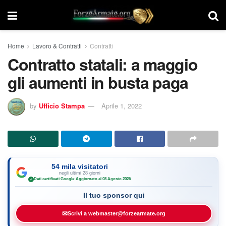
Home
Lavoro & Contratti
Contratti
Contratto statali: a maggio
gli aumenti in busta paga
by
Ufficio Stampa
Aprile 1, 2022
54 mila visitatori
negli ultimi 28 giorni
Dati certificati Google
·
Aggiornato al 08 Agosto 2026
✓
Il tuo sponsor qui
✉
Scrivi a webmaster@forzearmate.org