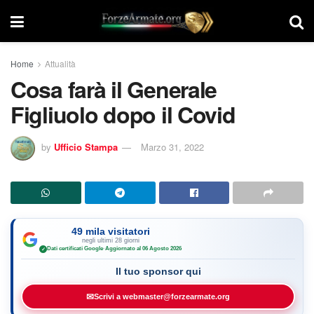
Home
Attualità
Cosa farà il Generale
Figliuolo dopo il Covid
by
Ufficio Stampa
Marzo 31, 2022
49 mila visitatori
negli ultimi 28 giorni
Dati certificati Google
·
Aggiornato al 06 Agosto 2026
✓
Il tuo sponsor qui
✉
Scrivi a webmaster@forzearmate.org