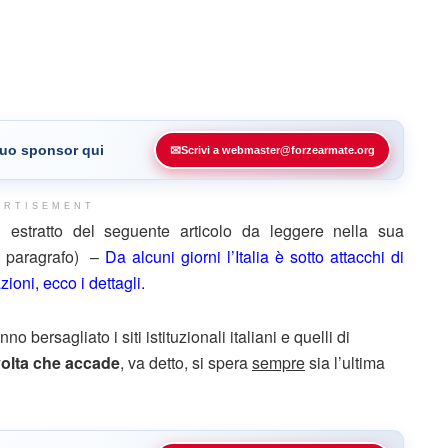
 tuo sponsor qui
✉
Scrivi a webmaster@forzearmate.org
ERTISEMENT
stratto del seguente articolo da leggere nella sua
ne paragrafo) –
Da alcuni giorni l’Italia è sotto attacchi di
ioni, ecco i dettagli.
 bersagliato i siti istituzionali italiani e quelli di
volta che accade
, va detto, si spera
sempre
sia l’ultima