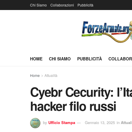
Chi Siamo
Collaborazioni
Pubblicità
HOME
CHI SIAMO
PUBBLICITÀ
COLLABOR
Home
Attualità
Cyebr Cecurity: l’It
hacker filo russi
by
Ufficio Stampa
Gennaio 13, 2025
in
Attual