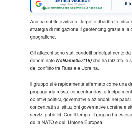
49 mila visitatori
Il 
negli ultimi 28 giorni
Dati certificati Google
·
Aggiornato al 06 Agosto 2026
✓
Acn ha subito avvisato i target e ribadito le misur
strategia di mitigazione il geofencing grazie alla 
geografiche.
Gli attacchi sono stati condotti principalmente da 
denominato
NoName057(16)
che ha iniziato le s
del conflitto tra Russia e Ucraina.
Il gruppo si è rapidamente affermato come una del
propaganda russa, concentrandosi principalmente
obiettivi politici, governativi e aziendali nei paesi
concentrati su istituzioni governative ucraine e si
servizi pubblici. Con il tempo, il gruppo ha esteso
della NATO e dell’Unione Europea.