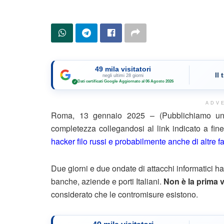
49 mila visitatori
Il
negli ultimi 28 giorni
Dati certificati Google
·
Aggiornato al 06 Agosto 2026
✓
ADV
Roma, 13 gennaio 2025 – (Pubblichiamo un e
completezza collegandosi al link indicato a fi
hacker filo russi e probabilmente anche di altre faz
Due giorni e due ondate di attacchi informatici hanno
banche, aziende e porti Italiani.
Non è la prima 
considerato che le contromisure esistono.