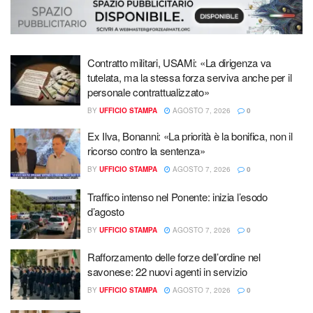
Contratto militari, USAMi: «La dirigenza va
tutelata, ma la stessa forza serviva anche per il
personale contrattualizzato»
BY
UFFICIO STAMPA
AGOSTO 7, 2026
0
Ex Ilva, Bonanni: «La priorità è la bonifica, non il
ricorso contro la sentenza»
BY
UFFICIO STAMPA
AGOSTO 7, 2026
0
Traffico intenso nel Ponente: inizia l’esodo
d’agosto
BY
UFFICIO STAMPA
AGOSTO 7, 2026
0
Rafforzamento delle forze dell’ordine nel
savonese: 22 nuovi agenti in servizio
BY
UFFICIO STAMPA
AGOSTO 7, 2026
0