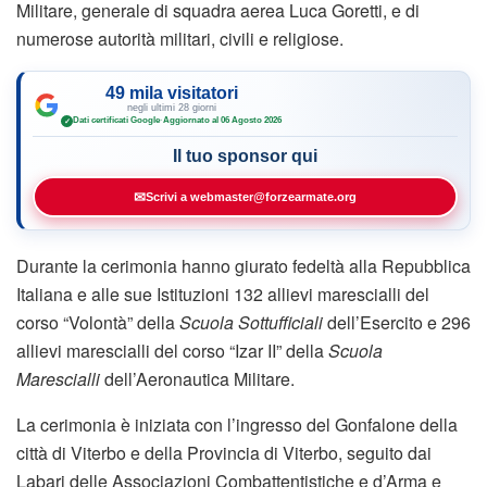
Militare, generale di squadra aerea Luca Goretti, e di
numerose autorità militari, civili e religiose.​
49 mila visitatori
negli ultimi 28 giorni
Dati certificati Google
·
Aggiornato al 06 Agosto 2026
✓
Il tuo sponsor qui
✉
Scrivi a webmaster@forzearmate.org
Durante la cerimonia hanno giurato fedeltà alla Repubblica
Italiana e alle sue Istituzioni 132 allievi marescialli del
corso “Volontà” della
Scuola Sottufficiali
dell’Esercito e 296
allievi marescialli del corso “Izar II” della
Scuola
Marescialli
dell’Aeronautica Militare.​
La cerimonia è iniziata con l’ingresso del Gonfalone della
città di Viterbo e della Provincia di Viterbo, seguito dai
Labari delle Associazioni Combattentistiche e d’Arma e