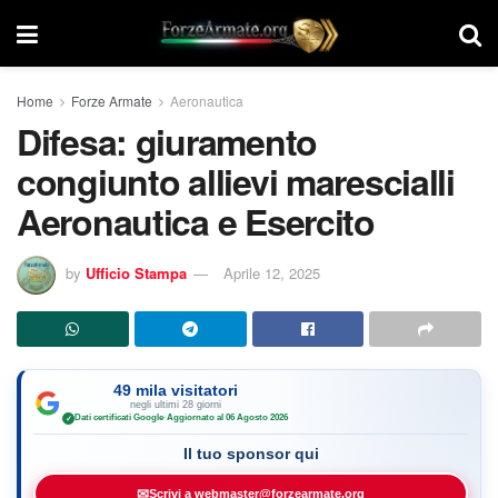
Home
Forze Armate
Aeronautica
Difesa: giuramento
congiunto allievi marescialli
Aeronautica e Esercito
by
Ufficio Stampa
Aprile 12, 2025
49 mila visitatori
negli ultimi 28 giorni
Dati certificati Google
·
Aggiornato al 06 Agosto 2026
✓
Il tuo sponsor qui
✉
Scrivi a webmaster@forzearmate.org