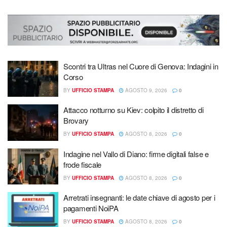
Scontri tra Ultras nel Cuore di Genova: Indagini in
Corso
BY
UFFICIO STAMPA
AGOSTO 9, 2026
0
Attacco notturno su Kiev: colpito il distretto di
Brovary
BY
UFFICIO STAMPA
AGOSTO 8, 2026
0
Indagine nel Vallo di Diano: firme digitali false e
frode fiscale
BY
UFFICIO STAMPA
AGOSTO 8, 2026
0
Arretrati insegnanti: le date chiave di agosto per i
pagamenti NoiPA
BY
UFFICIO STAMPA
AGOSTO 8, 2026
0