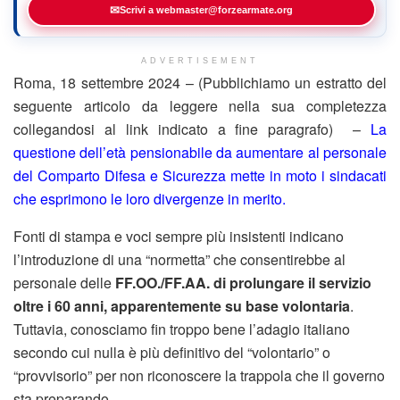
✉
Scrivi a webmaster@forzearmate.org
ADVERTISEMENT
Roma, 18 settembre 2024 – (Pubblichiamo un estratto del
seguente articolo da leggere nella sua completezza
collegandosi al link indicato a fine paragrafo) –
La
questione dell’età pensionabile da aumentare al personale
del Comparto Difesa e Sicurezza mette in moto i sindacati
che esprimono le loro divergenze in merito.
Fonti di stampa e voci sempre più insistenti indicano
l’introduzione di una “normetta” che consentirebbe al
personale delle
FF.OO./FF.AA.
di prolungare il servizio
oltre i 60 anni, apparentemente su base volontaria
.
Tuttavia, conosciamo fin troppo bene l’adagio italiano
secondo cui nulla è più definitivo del “volontario” o
“provvisorio” per non riconoscere la trappola che il governo
sta preparando.