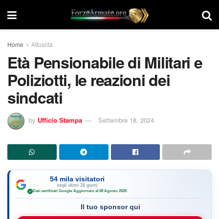
Home
Attualità
Età Pensionabile di Militari e
Poliziotti, le reazioni dei
sindcati
by
Ufficio Stampa
Settembre 18, 2024
54 mila visitatori
negli ultimi 28 giorni
Dati certificati Google
·
Aggiornato al 08 Agosto 2026
✓
Il tuo sponsor qui