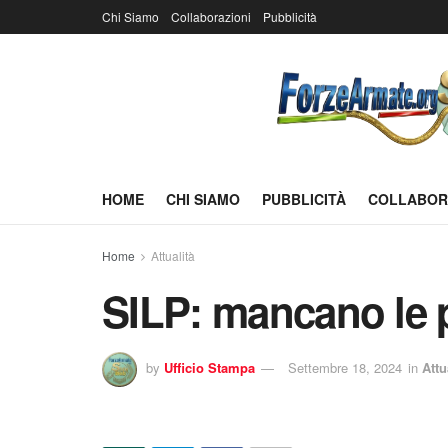
Chi Siamo
Collaborazioni
Pubblicità
HOME
CHI SIAMO
PUBBLICITÀ
COLLABOR
Home
Attualità
SILP: mancano le pa
by
Ufficio Stampa
Settembre 18, 2024
in
Attu