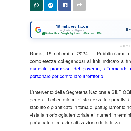
49 mila visitatori
Il
negli ultimi 28 giorni
Dati certificati Google
·
Aggiornato al 06 Agosto 2026
✓
ADV
Roma, 18 settembre 2024 – (Pubblichiamo un 
completezza collegandosi al link indicato a f
mancate promesse del governo, affermando 
personale per controllare il territorio.
L’intervento della Segreteria Nazionale SILP CGIL
generali i criteri minimi di sicurezza in operativit
stabilito e pianificato in tema di pattugliamento
vista la morfologia territoriale e i numeri in termi
personale e la razionalizzazione della forza.