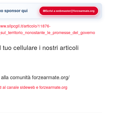
tuo sponsor qui
✉
Scrivi a webmaster@forzearmate.org
www.silpcgil.it/articolo/11876-
_sul_territorio_nonostante_le_promesse_del_governo
tuo cellulare i nostri articoli
ti alla comunità forzearmate.org/