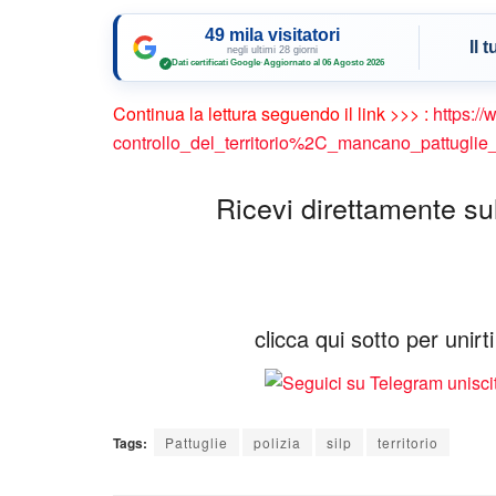
49 mila visitatori
Il 
negli ultimi 28 giorni
Dati certificati Google
·
Aggiornato al 06 Agosto 2026
✓
Continua la lettura seguendo il link >>> :
https://
controllo_del_territorio%2C_mancano_pattuglie
Ricevi direttamente sul 
clicca qui sotto per unir
Tags:
Pattuglie
polizia
silp
territorio