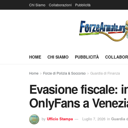
Chi Siamo
Collaborazioni
Pubblicità
HOME
CHI SIAMO
PUBBLICITÀ
COLLABOR
Home
Forze di Polizia & Soccorso
Guardia di Finanza
Evasione fiscale: 
OnlyFans a Venezi
by
Ufficio Stampa
Luglio 7, 2026
in
Guardia d