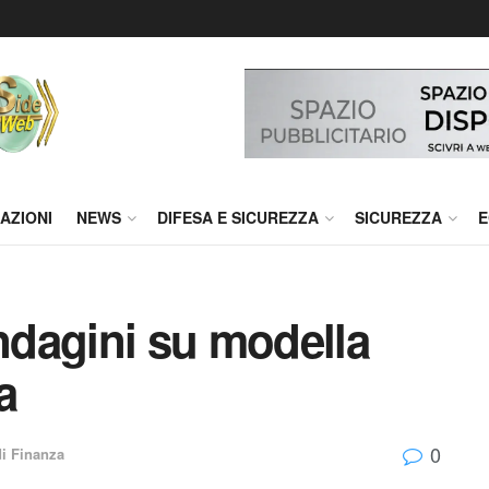
AZIONI
NEWS
DIFESA E SICUREZZA
SICUREZZA
E
indagini su modella
a
0
i Finanza