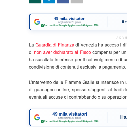
49 mila visitatori
Il
negli ultimi 28 giorni
Dati certificati Google
·
Aggiornato al 06 Agosto 2026
✓
ADV
La
Guardia di Finanza
di Venezia ha acceso i rif
di
non aver dichiarato al Fisco
compensi per un t
ha suscitato interesse per il coinvolgimento di 
condivisione di contenuti esclusivi a pagamento.
L’intervento delle Fiamme Gialle si inserisce in
di guadagno online, spesso sfuggenti ai tradiz
eventuali accuse di contrabbando o su operazion
49 mila visitatori
Il 
negli ultimi 28 giorni
Dati certificati Google
·
Aggiornato al 06 Agosto 2026
✓