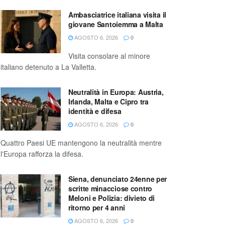
Ambasciatrice italiana visita il
giovane Santoiemma a Malta
AGOSTO 6, 2026
0
Visita consolare al minore
italiano detenuto a La Valletta.
Neutralità in Europa: Austria,
Irlanda, Malta e Cipro tra
identità e difesa
AGOSTO 6, 2026
0
Quattro Paesi UE mantengono la neutralità mentre
l'Europa rafforza la difesa.
Siena, denunciato 24enne per
scritte minacciose contro
Meloni e Polizia: divieto di
ritorno per 4 anni
AGOSTO 6, 2026
0