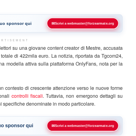
 tuo sponsor qui
✉
Scrivi a webmaster@forzearmate.org
ERTISEMENT
lettori su una giovane content creator di Mestre, accusata
otale di 422mila euro. La notizia, riportata da Tgcom24,
una modella attiva sulla piattaforma OnlyFans, nota per la
 un contesto di crescente attenzione verso le nuove forme
ionali
controlli fiscali
. Tuttavia, non emergono dettagli su
i specifiche denominate in modo particolare.
tuo sponsor qui
✉
Scrivi a webmaster@forzearmate.org