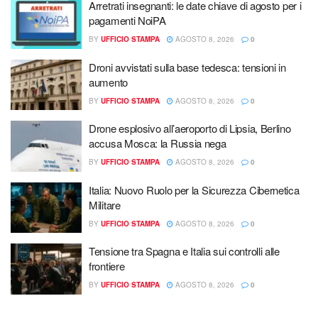
Arretrati insegnanti: le date chiave di agosto per i
pagamenti NoiPA
BY
UFFICIO STAMPA
AGOSTO 8, 2026
0
Droni avvistati sulla base tedesca: tensioni in
aumento
BY
UFFICIO STAMPA
AGOSTO 8, 2026
0
Drone esplosivo all’aeroporto di Lipsia, Berlino
accusa Mosca: la Russia nega
BY
UFFICIO STAMPA
AGOSTO 8, 2026
0
Italia: Nuovo Ruolo per la Sicurezza Cibernetica
Militare
BY
UFFICIO STAMPA
AGOSTO 8, 2026
0
Tensione tra Spagna e Italia sui controlli alle
frontiere
BY
UFFICIO STAMPA
AGOSTO 8, 2026
0