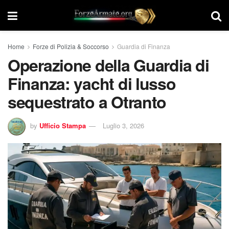
Home
Forze di Polizia & Soccorso
Guardia di Finanza
Operazione della Guardia di
Finanza: yacht di lusso
sequestrato a Otranto
by
Ufficio Stampa
Luglio 3, 2026