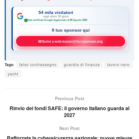
54 mila visitatori
negli ultimi 28 giorni
Dati certificati Google
·
Aggiornato al 08 Agosto 2026
✓
Il tuo sponsor qui
✉
Scrivi a webmaster@forzearmate.org
Tags:
falso contrassegno
guardia di finanza
lavoro nero
yacht
Previous Post
Rinvio dei fondi SAFE: il governo italiano guarda al
2027
Next Post
Rafforzata la cybersicurezza nazionale: nuove misure