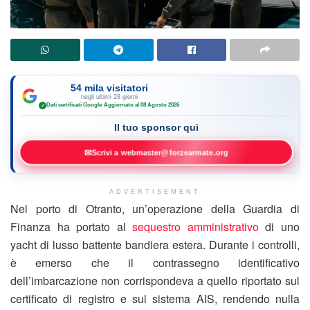
54 mila visitatori
negli ultimi 28 giorni
Dati certificati Google
·
Aggiornato al 08 Agosto 2026
✓
Il tuo sponsor qui
✉
Scrivi a webmaster@forzearmate.org
ADVERTISEMENT
Nel porto di Otranto, un’operazione della Guardia di
Finanza ha portato al
sequestro amministrativo
di uno
yacht di lusso battente bandiera estera. Durante i controlli,
è emerso che il contrassegno identificativo
dell’imbarcazione non corrispondeva a quello riportato sul
certificato di registro e sul sistema AIS, rendendo nulla