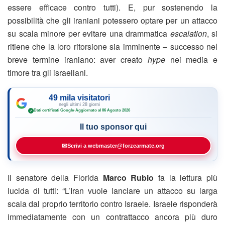
essere efficace contro tutti). E, pur sostenendo la
possibilità che gli iraniani potessero optare per un attacco
su scala minore per evitare una drammatica
escalation
, si
ritiene che la loro ritorsione sia imminente – successo nel
breve termine iraniano: aver creato
hype
nei media e
timore tra gli israeliani.
49 mila visitatori
negli ultimi 28 giorni
Dati certificati Google
·
Aggiornato al 06 Agosto 2026
✓
Il tuo sponsor qui
✉
Scrivi a webmaster@forzearmate.org
Il senatore della Florida
Marco Rubio
fa la lettura più
lucida di tutti: “L’Iran vuole lanciare un attacco su larga
scala dal proprio territorio contro Israele. Israele risponderà
immediatamente con un contrattacco ancora più duro