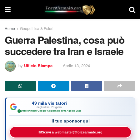
Home
Geopolitica & Esteri
Guerra Palestina, cosa può
succedere tra Iran e Israele
by
Ufficio Stampa
Aprile 13, 2024
49 mila visitatori
negli ultimi 28 giorni
Dati certificati Google
·
Aggiornato al 06 Agosto 2026
✓
Il tuo sponsor qui
✉
Scrivi a webmaster@forzearmate.org