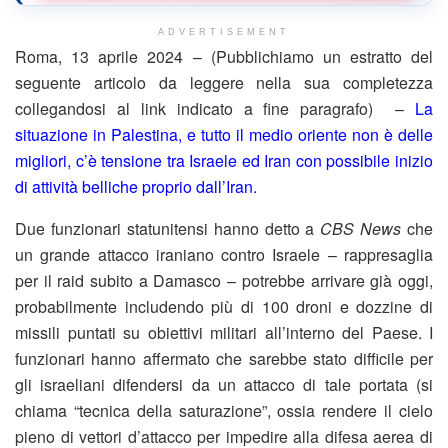
ADVERTISEMENT
Roma, 13 aprile 2024 – (Pubblichiamo un estratto del
seguente articolo da leggere nella sua completezza
collegandosi al link indicato a fine paragrafo) –
La
situazione in Palestina, e tutto il medio oriente non è delle
migliori, c’è tensione tra Israele ed Iran con possibile inizio
di attività belliche proprio dall’Iran.
Due funzionari statunitensi hanno detto a
CBS News
che
un grande attacco iraniano contro Israele – rappresaglia
per il raid subito a Damasco – potrebbe arrivare già oggi,
probabilmente includendo più di 100 droni e dozzine di
missili puntati su obiettivi militari all’interno del Paese. I
funzionari hanno affermato che sarebbe stato difficile per
gli israeliani difendersi da un attacco di tale portata (si
chiama “tecnica della saturazione”, ossia rendere il cielo
pieno di vettori d’attacco per impedire alla difesa aerea di