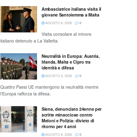
Ambasciatrice italiana visita il
giovane Santoiemma a Malta
AGOSTO 6, 2026
0
Visita consolare al minore
italiano detenuto a La Valletta.
Neutralità in Europa: Austria,
Irlanda, Malta e Cipro tra
identità e difesa
AGOSTO 6, 2026
0
Quattro Paesi UE mantengono la neutralità mentre
l'Europa rafforza la difesa.
Siena, denunciato 24enne per
scritte minacciose contro
Meloni e Polizia: divieto di
ritorno per 4 anni
AGOSTO 6, 2026
0