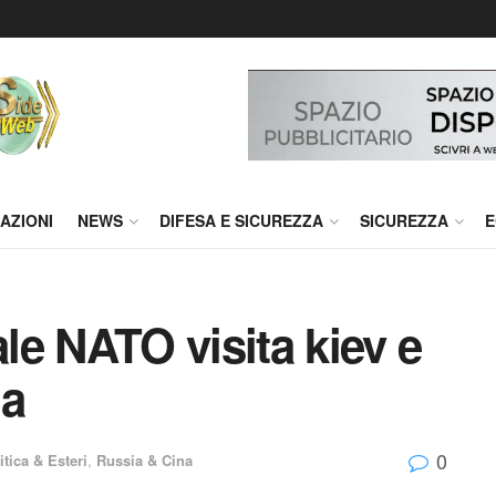
AZIONI
NEWS
DIFESA E SICUREZZA
SICUREZZA
E
ale NATO visita kiev e
da
0
tica & Esteri
,
Russia & Cina