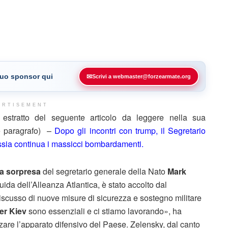
 tuo sponsor qui
✉
Scrivi a webmaster@forzearmate.org
ERTISEMENT
stratto del seguente articolo da leggere nella sua
ne paragrafo) –
Dopo gli incontri con trump, il Segretario
ussia continua i massicci bombardamenti.
 a sorpresa
del segretario generale della Nato
Mark
 guida dell’Alleanza Atlantica, è stato accolto dal
iscusso di nuove misure di sicurezza e sostegno militare
er Kiev
sono essenziali e ci stiamo lavorando», ha
rzare l’apparato difensivo del Paese. Zelensky, dal canto