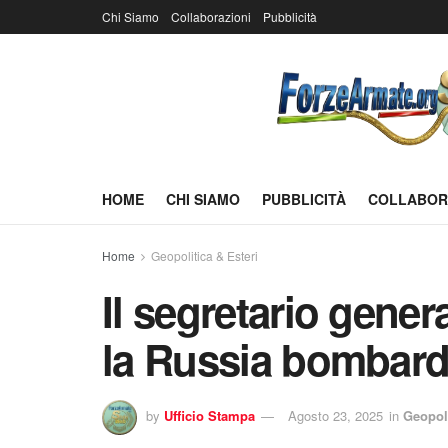
Chi Siamo
Collaborazioni
Pubblicità
HOME
CHI SIAMO
PUBBLICITÀ
COLLABOR
Home
Geopolitica & Esteri
Il segretario gener
la Russia bombar
by
Ufficio Stampa
Agosto 23, 2025
in
Geopoli