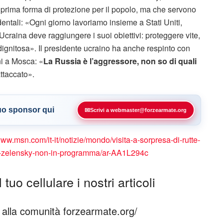
a prima forma di protezione per il popolo, ma che servono
entali: «Ogni giorno lavoriamo insieme a Stati Uniti,
L’Ucraina deve raggiungere i suoi obiettivi: proteggere vite,
ignitosa». Il presidente ucraino ha anche respinto con
i a Mosca: «
La Russia è l’aggressore, non so di quali
attaccato».
tuo sponsor qui
✉
Scrivi a webmaster@forzearmate.org
www.msn.com/it-it/notizie/mondo/visita-a-sorpresa-di-rutte-
tin-zelensky-non-in-programma/ar-AA1L294c
tuo cellulare i nostri articoli
ti alla comunità forzearmate.org/