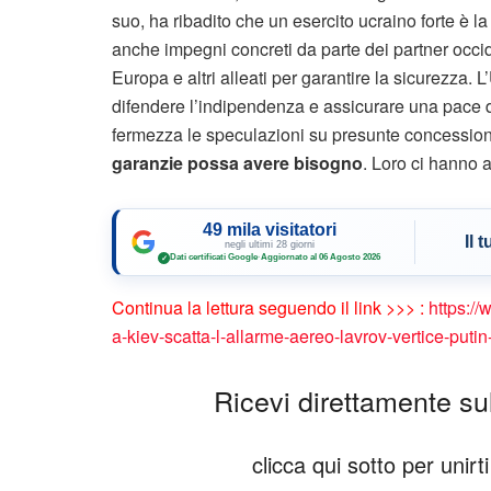
suo, ha ribadito che un esercito ucraino forte è l
anche impegni concreti da parte dei partner occid
Europa e altri alleati per garantire la sicurezza. 
difendere l’indipendenza e assicurare una pace d
fermezza le speculazioni su presunte concession
garanzie possa avere bisogno
. Loro ci hanno 
49 mila visitatori
Il 
negli ultimi 28 giorni
Dati certificati Google
·
Aggiornato al 06 Agosto 2026
✓
Continua la lettura seguendo il link >>> :
https://
a-kiev-scatta-l-allarme-aereo-lavrov-vertice-pu
Ricevi direttamente sul 
clicca qui sotto per unir