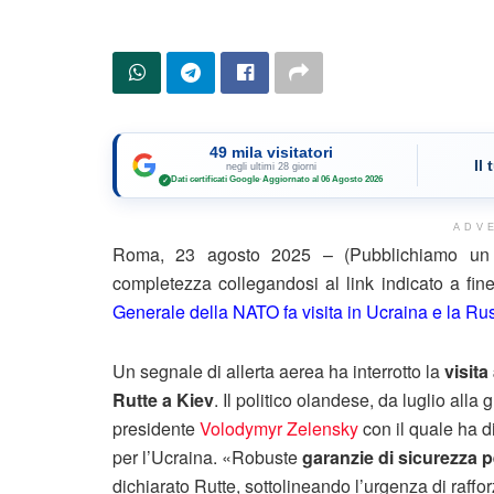
49 mila visitatori
Il
negli ultimi 28 giorni
Dati certificati Google
·
Aggiornato al 06 Agosto 2026
✓
ADV
Roma, 23 agosto 2025 – (Pubblichiamo un e
completezza collegandosi al link indicato a fi
Generale della NATO fa visita in Ucraina e la R
Un segnale di allerta aerea ha interrotto la
visita
Rutte a Kiev
. Il politico olandese, da luglio alla
presidente
Volodymyr Zelensky
con il quale ha d
per l’Ucraina. «Robuste
garanzie di sicurezza p
dichiarato Rutte, sottolineando l’urgenza di raffo