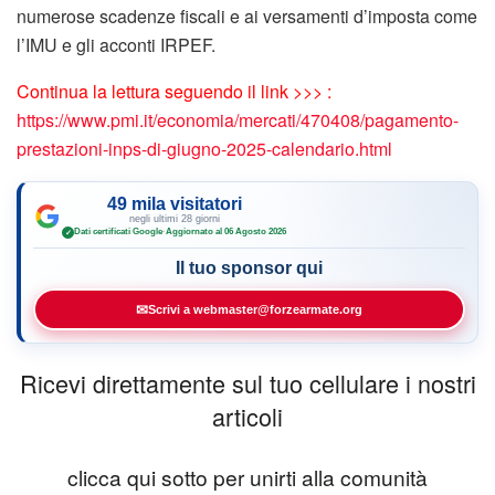
numerose scadenze fiscali e ai versamenti d’imposta come
l’IMU e gli acconti IRPEF.
Continua la lettura seguendo il link >>> :
https://www.pmi.it/economia/mercati/470408/pagamento-
prestazioni-inps-di-giugno-2025-calendario.html
49 mila visitatori
negli ultimi 28 giorni
Dati certificati Google
·
Aggiornato al 06 Agosto 2026
✓
Il tuo sponsor qui
✉
Scrivi a webmaster@forzearmate.org
Ricevi direttamente sul tuo cellulare i nostri
articoli
clicca qui sotto per unirti alla comunità