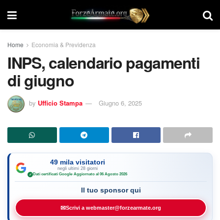
Home
Economia & Previdenza
INPS, calendario pagamenti
di giugno
by
Ufficio Stampa
Giugno 6, 2025
49 mila visitatori
negli ultimi 28 giorni
Dati certificati Google
·
Aggiornato al 06 Agosto 2026
✓
Il tuo sponsor qui
✉
Scrivi a webmaster@forzearmate.org