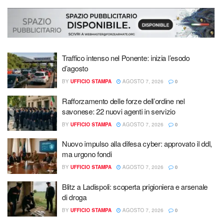
Traffico intenso nel Ponente: inizia l’esodo
d’agosto
BY
UFFICIO STAMPA
AGOSTO 7, 2026
0
Rafforzamento delle forze dell’ordine nel
savonese: 22 nuovi agenti in servizio
BY
UFFICIO STAMPA
AGOSTO 7, 2026
0
Nuovo impulso alla difesa cyber: approvato il ddl,
ma urgono fondi
BY
UFFICIO STAMPA
AGOSTO 7, 2026
0
Blitz a Ladispoli: scoperta prigioniera e arsenale
di droga
BY
UFFICIO STAMPA
AGOSTO 7, 2026
0