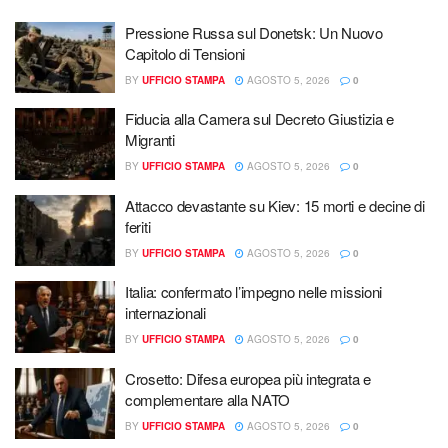
Pressione Russa sul Donetsk: Un Nuovo
Capitolo di Tensioni
BY
UFFICIO STAMPA
AGOSTO 5, 2026
0
Fiducia alla Camera sul Decreto Giustizia e
Migranti
BY
UFFICIO STAMPA
AGOSTO 5, 2026
0
Attacco devastante su Kiev: 15 morti e decine di
feriti
BY
UFFICIO STAMPA
AGOSTO 5, 2026
0
Italia: confermato l’impegno nelle missioni
internazionali
BY
UFFICIO STAMPA
AGOSTO 5, 2026
0
Crosetto: Difesa europea più integrata e
complementare alla NATO
BY
UFFICIO STAMPA
AGOSTO 5, 2026
0