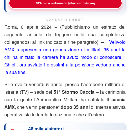
✉
Scrivi a webmaster@forzearmate.org
ADVERTISEMENT
Roma, 6 aprile 2024 – (Pubblichiamo un estratto del
seguente articolo da leggere nella sua completezza
collegandosi al link indicato a fine paragrafo) –
Il Velivolo
AMX rappresenta una generazione di militari, 35 anni fa
chi ha iniziato la carriera ha avuto modo di conoscere il
Ghibli, ora avviatori prossimi alla pensione vedono anche
la sua fine.
Si è svolta venerdì 5 aprile, presso l’aeroporto militare di
Istrana (TV) – sede del
51° Stormo Caccia
– la cerimonia
con la quale l’Aeronautica Militare ha salutato il
caccia
AMX
, che va “in pensione”
dopo 35 anni
di intensa attività
operativa sia in territorio nazionale che all’estero.
46 mila visitatori