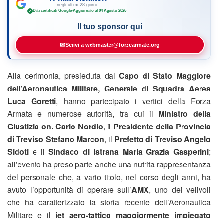
negli ultimi 28 giorni
Dati certificati Google
·
Aggiornato al 04 Agosto 2026
✓
Il tuo sponsor qui
✉
Scrivi a webmaster@forzearmate.org
Alla cerimonia, presieduta dal
Capo di Stato Maggiore
dell’Aeronautica Militare, Generale di Squadra Aerea
Luca Goretti
, hanno partecipato i vertici della Forza
Armata e numerose autorità, tra cui il
Ministro della
Giustizia on. Carlo Nordio
, il
Presidente della Provincia
di Treviso Stefano Marcon
, il
Prefetto di Treviso Angelo
Sidoti
e il
Sindaco di Istrana Maria Grazia Gasperini
;
all’evento ha preso parte anche una nutrita rappresentanza
del personale che, a vario titolo, nel corso degli anni, ha
avuto l’opportunità di operare sull’
AMX
, uno dei velivoli
che ha caratterizzato la storia recente dell’Aeronautica
Militare e il
jet aero-tattico maggiormente impiegato