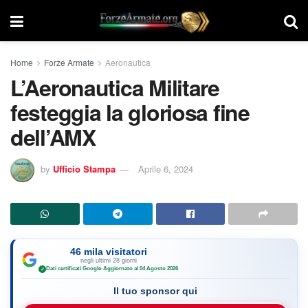
Home
Forze Armate
Aeronautica
L’Aeronautica Militare
festeggia la gloriosa fine
dell’AMX
by
Ufficio Stampa
Aprile 6, 2024
46 mila visitatori
negli ultimi 28 giorni
Dati certificati Google
·
Aggiornato al 04 Agosto 2026
✓
Il tuo sponsor qui