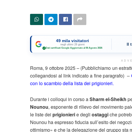
49 mila visitatori
Il
negli ultimi 28 giorni
Dati certificati Google
·
Aggiornato al 06 Agosto 2026
✓
ADV
Roma, 9 ottobre 2025 – (Pubblichiamo un estratt
collegandosi al link indicato a fine paragrafo) –
con lo scambio della lista dei prigionieri.
Durante i colloqui in corso a
Sharm el-Sheikh
pe
Nounou
, esponente di rilievo del movimento pa
le liste dei
prigionieri
e degli
ostaggi
che potrebb
Nounou ha espresso fiducia sull’esito dei negoz
ottimismo» e che la delegazione del gruppo sta m