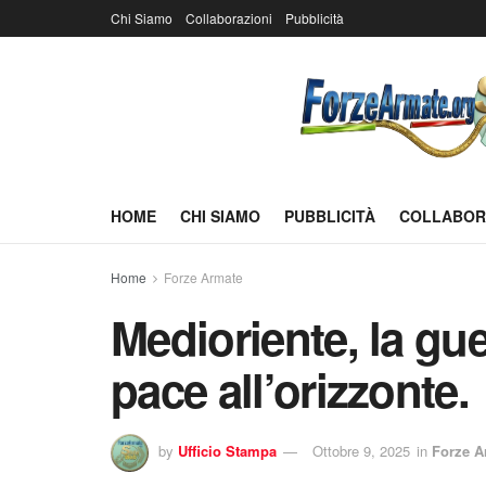
Chi Siamo
Collaborazioni
Pubblicità
HOME
CHI SIAMO
PUBBLICITÀ
COLLABOR
Home
Forze Armate
Medioriente, la gue
pace all’orizzonte.
by
Ufficio Stampa
Ottobre 9, 2025
in
Forze A