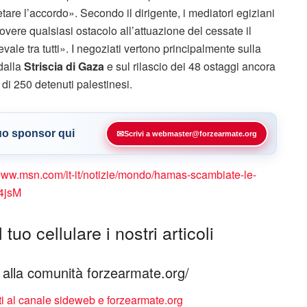
are l’accordo». Secondo il dirigente, i mediatori egiziani
overe qualsiasi ostacolo all’attuazione del cessate il
vale tra tutti». I negoziati vertono principalmente sulla
dalla
Striscia di Gaza
e sul rilascio dei 48 ostaggi ancora
di 250 detenuti palestinesi.
tuo sponsor qui
✉
Scrivi a webmaster@forzearmate.org
/www.msn.com/it-it/notizie/mondo/hamas-scambiate-le-
O4jsM
tuo cellulare i nostri articoli
ti alla comunità forzearmate.org/