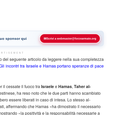
 tuo sponsor qui
✉
Scrivi a webmaster@forzearmate.org
ERTISEMENT
o del seguente articolo da leggere nella sua completezza
Gli incontri tra Israele e Hamas portano speranze di pace
r il cessate il fuoco tra
Israele
e
Hamas
,
Taher al-
lestinese, ha reso noto che le due parti hanno scambiato
ero essere liberati in caso di intesa. Lo stesso al-
iati, affermando che Hamas «ha dimostrato il necessario
ostrando «la positività e la responsabilità necessarie a