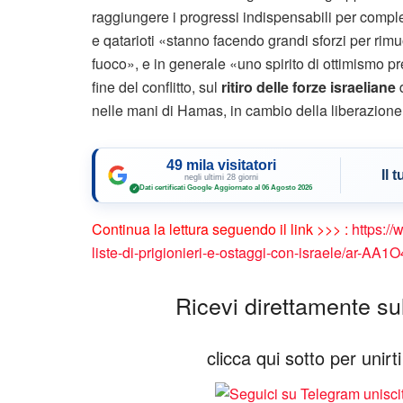
raggiungere i progressi indispensabili per complet
e qatarioti «stanno facendo grandi sforzi per rimu
fuoco», e in generale «uno spirito di ottimismo pre
fine del conflitto, sul
ritiro delle forze israeliane
nelle mani di Hamas, in cambio della liberazione 
49 mila visitatori
Il 
negli ultimi 28 giorni
Dati certificati Google
·
Aggiornato al 06 Agosto 2026
✓
Continua la lettura seguendo il link >>> :
https:/
liste-di-prigionieri-e-ostaggi-con-israele/ar-AA1
Ricevi direttamente sul 
clicca qui sotto per unir