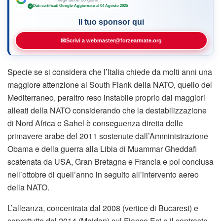
Dati certificati Google
·
Aggiornato al 04 Agosto 2026
✓
Il tuo sponsor qui
✉
Scrivi a webmaster@forzearmate.org
Specie se si considera che l’Italia chiede da molti anni una
maggiore attenzione al South Flank della NATO, quello del
Mediterraneo, peraltro reso instabile proprio dai maggiori
alleati della NATO considerando che la destabilizzazione
di Nord Africa e Sahel è conseguenza diretta delle
primavere arabe del 2011 sostenute dall’Amministrazione
Obama e della guerra alla Libia di Muammar Gheddafi
scatenata da USA, Gran Bretagna e Francia e poi conclusa
nell’ottobre di quell’anno in seguito all’intervento aereo
della NATO.
L’alleanza, concentrata dal 2008 (vertice di Bucarest) e
soprattutto dal 2014 (Maidan) sul Fianco Est e il contrasto