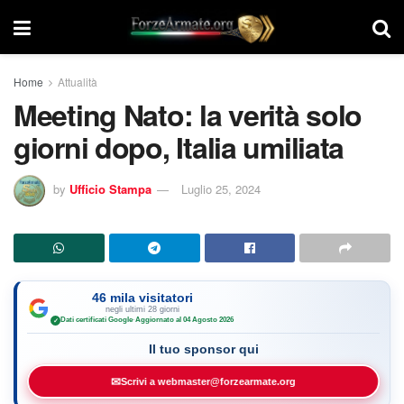
Home
Attualità
Meeting Nato: la verità solo
giorni dopo, Italia umiliata
by
Ufficio Stampa
Luglio 25, 2024
46 mila visitatori
negli ultimi 28 giorni
Dati certificati Google
·
Aggiornato al 04 Agosto 2026
✓
Il tuo sponsor qui
✉
Scrivi a webmaster@forzearmate.org