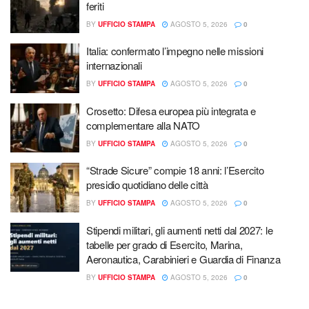
feriti
BY
UFFICIO STAMPA
AGOSTO 5, 2026
0
Italia: confermato l’impegno nelle missioni
internazionali
BY
UFFICIO STAMPA
AGOSTO 5, 2026
0
Crosetto: Difesa europea più integrata e
complementare alla NATO
BY
UFFICIO STAMPA
AGOSTO 5, 2026
0
“Strade Sicure” compie 18 anni: l’Esercito
presidio quotidiano delle città
BY
UFFICIO STAMPA
AGOSTO 5, 2026
0
Stipendi militari, gli aumenti netti dal 2027: le
tabelle per grado di Esercito, Marina,
Aeronautica, Carabinieri e Guardia di Finanza
BY
UFFICIO STAMPA
AGOSTO 5, 2026
0