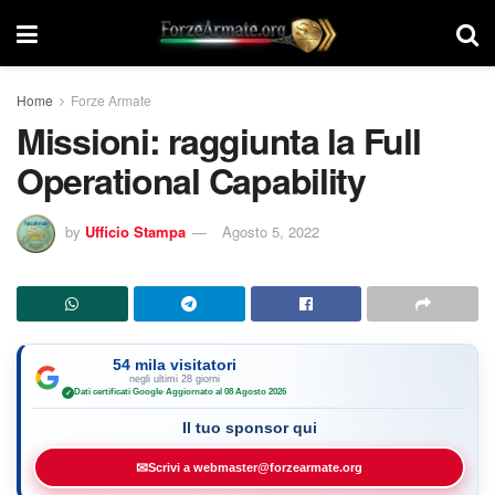
Home
Forze Armate
Missioni: raggiunta la Full
Operational Capability
by
Ufficio Stampa
Agosto 5, 2022
54 mila visitatori
negli ultimi 28 giorni
Dati certificati Google
·
Aggiornato al 08 Agosto 2026
✓
Il tuo sponsor qui
✉
Scrivi a webmaster@forzearmate.org