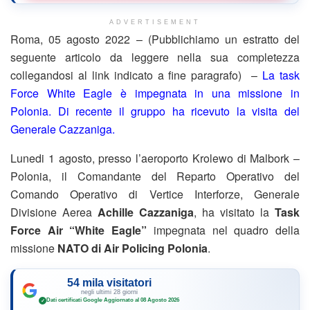
ADVERTISEMENT
Roma, 05 agosto 2022 – (Pubblichiamo un estratto del
seguente articolo da leggere nella sua completezza
collegandosi al link indicato a fine paragrafo) –
La task
Force White Eagle è impegnata in una missione in
Polonia. Di recente il gruppo ha ricevuto la visita del
Generale Cazzaniga.
Lunedi 1 agosto, presso l’aeroporto Krolewo di Malbork –
Polonia, il Comandante del Reparto Operativo del
Comando Operativo di Vertice Interforze, Generale
Divisione Aerea
Achille Cazzaniga
, ha visitato la
Task
Force Air “White Eagle”
impegnata nel quadro della
missione
NATO di Air Policing Polonia
.
54 mila visitatori
negli ultimi 28 giorni
Dati certificati Google
·
Aggiornato al 08 Agosto 2026
✓