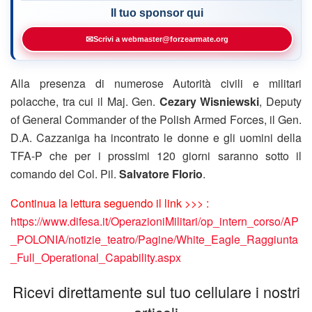
Il tuo sponsor qui
✉
Scrivi a webmaster@forzearmate.org
Alla presenza di numerose Autorità civili e militari
polacche, tra cui il Maj. Gen.
Cezary Wisniewski
, Deputy
of General Commander of the Polish Armed Forces, il Gen.
D.A. Cazzaniga ha incontrato le donne e gli uomini della
TFA-P che per i prossimi 120 giorni saranno sotto il
comando del Col. Pil.
Salvatore Florio
.
Continua la lettura seguendo il link >>> :
https://www.difesa.it/OperazioniMilitari/op_intern_corso/AP
_POLONIA/notizie_teatro/Pagine/White_Eagle_Raggiunta
_Full_Operational_Capability.aspx
Ricevi direttamente sul tuo cellulare i nostri