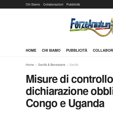
Chi Siamo
Collaborazioni
Pubblicità
HOME
CHI SIAMO
PUBBLICITÀ
COLLABOR
Home
Sanità & Benessere
Sanità
Misure di controllo
dichiarazione obbli
Congo e Uganda