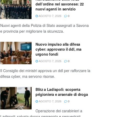
dell’ordine nel savonese: 22
nuovi agenti in servizio
AGOSTO 7, 2026
0
Nuovi agenti della Polizia di Stato assegnati a Savona
e provincia per migliorare la sicurezza.
Nuovo impulso alla difesa
cyber: approvato il ddl, ma
urgono fondi
AGOSTO 7, 2026
0
Il Consiglio dei ministri approva un ddl per rafforzare la
difesa cyber, ma servono risorse.
Blitz a Ladispoli: scoperta
prigioniera e arsenale di droga
AGOSTO 7, 2026
0
Operazione dei carabinieri a
Ladispoli: salvata donna segregata e sequestrati