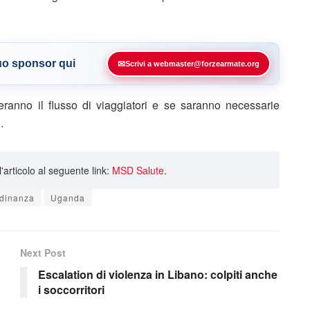
tuo sponsor qui
✉
Scrivi a webmaster@forzearmate.org
anno il flusso di viaggiatori e se saranno necessarie
.
ll'articolo al seguente link:
MSD Salute
.
rdinanza
Uganda
Next Post
Escalation di violenza in Libano: colpiti anche
i soccorritori