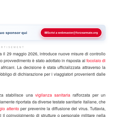
 tuo sponsor qui
✉
Scrivi a webmaster@forzearmate.org
ERTISEMENT
ta il 29 maggio 2026, introduce nuove misure di controllo
o provvedimento è stato adottato in risposta al
focolaio di
fricani. La decisione è stata ufficializzata attraverso la
bbligo di dichiarazione per i viaggiatori provenienti dalle
anza stabilisce una
vigilanza sanitaria
rafforzata per un
amente riportata da diverse testate sanitarie italiane, che
io attento
per prevenire la diffusione del virus. Tuttavia,
ti il coinvolgimento di strutture o personale militare nella