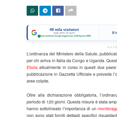
49 mila visitatori
Il
negli ultimi 28 giorni
Dati certificati Google
·
Aggiornato al 06 Agosto 2026
✓
ADV
L’ordinanza del Ministero della Salute, pubblica
per chi arriva in Italia da Congo e Uganda. Quest
Ebola
attualmente in corso in questi due paesi a
pubblicazione in Gazzetta Ufficiale e prevede l’o
aree colpite.
Oltre alla dichiarazione obbligatoria, l’ordin
periodo di 120 giorni. Questa misura è stata ampi
hanno sottolineato l’importanza di un
monitoragg
non sono stati forniti dettagli specifici riguardan