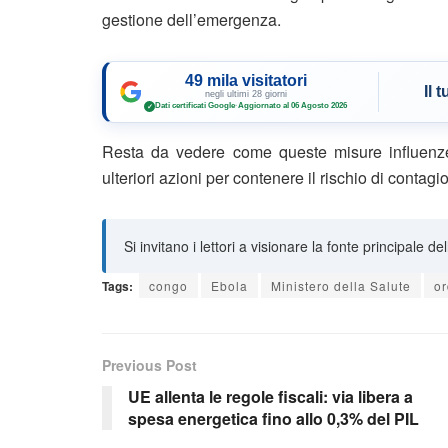
gestione dell’emergenza.
49 mila visitatori
Il 
negli ultimi 28 giorni
Dati certificati Google
·
Aggiornato al 06 Agosto 2026
✓
Resta da vedere come queste misure influenzer
ulteriori azioni per contenere il rischio di contagio
Si invitano i lettori a visionare la fonte principale de
Tags:
congo
Ebola
Ministero della Salute
o
Previous Post
UE allenta le regole fiscali: via libera a
spesa energetica fino allo 0,3% del PIL