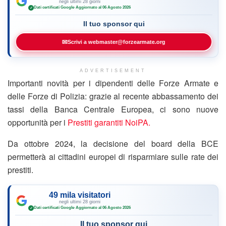
negli ultimi 28 giorni
Dati certificati Google
·
Aggiornato al 06 Agosto 2026
✓
Il tuo sponsor qui
✉
Scrivi a webmaster@forzearmate.org
ADVERTISEMENT
Importanti novità per i dipendenti delle Forze Armate e
delle Forze di Polizia: grazie al recente abbassamento dei
tassi della Banca Centrale Europea, ci sono nuove
opportunità per i
Prestiti garantiti NoiPA.
Da ottobre 2024, la decisione del board della BCE
permetterà ai cittadini europei di risparmiare sulle rate dei
prestiti.
49 mila visitatori
negli ultimi 28 giorni
Dati certificati Google
·
Aggiornato al 06 Agosto 2026
✓
Il tuo sponsor qui