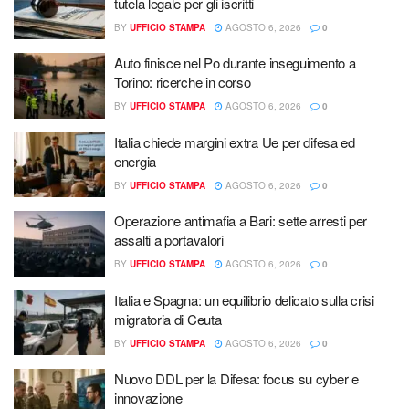
tutela legale per gli iscritti
BY
UFFICIO STAMPA
AGOSTO 6, 2026
0
Auto finisce nel Po durante inseguimento a
Torino: ricerche in corso
BY
UFFICIO STAMPA
AGOSTO 6, 2026
0
Italia chiede margini extra Ue per difesa ed
energia
BY
UFFICIO STAMPA
AGOSTO 6, 2026
0
Operazione antimafia a Bari: sette arresti per
assalti a portavalori
BY
UFFICIO STAMPA
AGOSTO 6, 2026
0
Italia e Spagna: un equilibrio delicato sulla crisi
migratoria di Ceuta
BY
UFFICIO STAMPA
AGOSTO 6, 2026
0
Nuovo DDL per la Difesa: focus su cyber e
innovazione