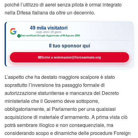
poiché l’utilizzo di aerei senza pilota è ormai integrato
nella Difesa italiana da oltre un decennio.
49 mila visitatori
negli ultimi 28 giorni
Dati certificati Google
·
Aggiornato al 06 Agosto 2026
✓
Il tuo sponsor qui
✉
Scrivi a webmaster@forzearmate.org
L’aspetto che ha destato maggiore scalpore è stato
soprattutto l’inversione tra passggio formale di
autorizzazione statunitense e mancanza del Decreto
ministeriale che il Governo deve sottoporre,
obbligatoriamente, al Parlamento per una qualsiasi
acquisizione di materiale d’armamento. A prima vista ciò
potrà sembrare illogico e non consequenziale, ma
considerando scopo e dinamiche delle procedure Foreign