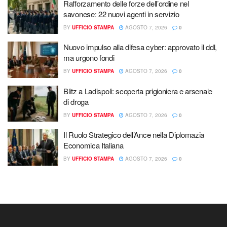
Rafforzamento delle forze dell’ordine nel
savonese: 22 nuovi agenti in servizio
BY
UFFICIO STAMPA
AGOSTO 7, 2026
0
Nuovo impulso alla difesa cyber: approvato il ddl,
ma urgono fondi
BY
UFFICIO STAMPA
AGOSTO 7, 2026
0
Blitz a Ladispoli: scoperta prigioniera e arsenale
di droga
BY
UFFICIO STAMPA
AGOSTO 7, 2026
0
Il Ruolo Strategico dell’Ance nella Diplomazia
Economica Italiana
BY
UFFICIO STAMPA
AGOSTO 7, 2026
0