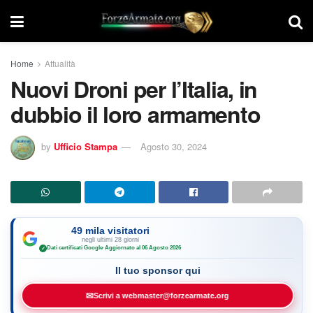
Home
Attualità
Nuovi Droni per l’Italia, in
dubbio il loro armamento
by
Ufficio Stampa
Agosto 30, 2024
49 mila visitatori
negli ultimi 28 giorni
Dati certificati Google
·
Aggiornato al 06 Agosto 2026
✓
Il tuo sponsor qui
✉
Scrivi a webmaster@forzearmate.org