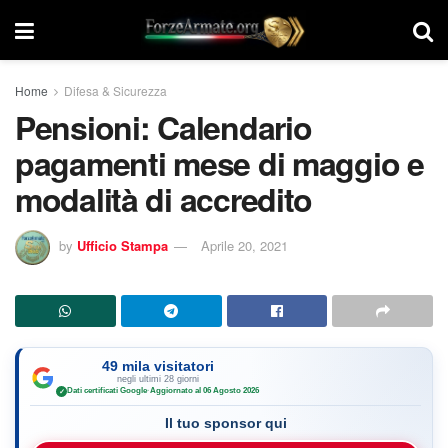
Home
Difesa & Sicurezza
Pensioni: Calendario
pagamenti mese di maggio e
modalità di accredito
by
Ufficio Stampa
Aprile 20, 2021
49 mila visitatori
negli ultimi 28 giorni
Dati certificati Google
·
Aggiornato al 06 Agosto 2026
✓
Il tuo sponsor qui