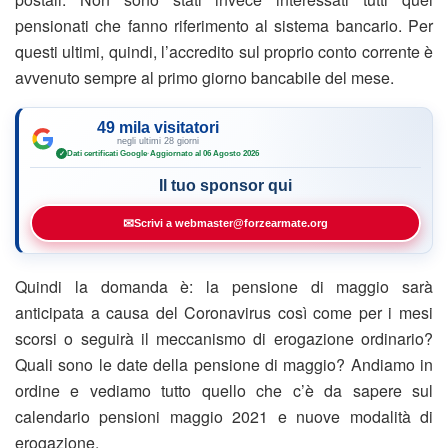
pensionati che fanno riferimento al sistema bancario. Per
questi ultimi, quindi, l’accredito sul proprio conto corrente è
avvenuto sempre al primo giorno bancabile del mese.
49 mila visitatori
negli ultimi 28 giorni
Dati certificati Google
·
Aggiornato al 06 Agosto 2026
✓
Il tuo sponsor qui
✉
Scrivi a webmaster@forzearmate.org
Quindi la domanda è: la pensione di maggio sarà
anticipata a causa del Coronavirus così come per i mesi
scorsi o seguirà il meccanismo di erogazione ordinario?
Quali sono le date della pensione di maggio? Andiamo in
ordine e vediamo tutto quello che c’è da sapere sul
calendario pensioni maggio 2021 e nuove modalità di
erogazione.