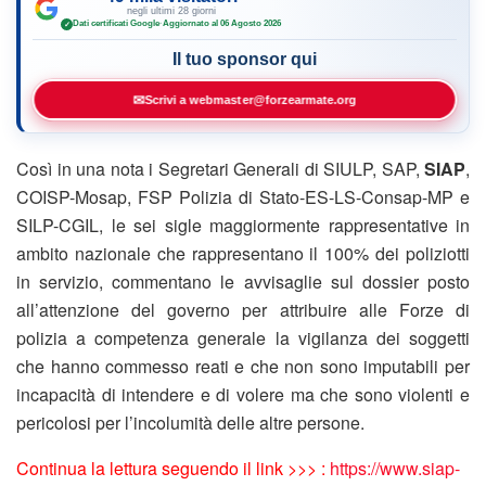
negli ultimi 28 giorni
Dati certificati Google
·
Aggiornato al 06 Agosto 2026
✓
Il tuo sponsor qui
✉
Scrivi a webmaster@forzearmate.org
Così in una nota i Segretari Generali di SIULP, SAP,
SIAP
,
COISP-Mosap, FSP Polizia di Stato-ES-LS-Consap-MP e
SILP-CGIL, le sei sigle maggiormente rappresentative in
ambito nazionale che rappresentano il 100% dei poliziotti
in servizio, commentano le avvisaglie sul dossier posto
all’attenzione del governo per attribuire alle Forze di
polizia a competenza generale la vigilanza dei soggetti
che hanno commesso reati e che non sono imputabili per
incapacità di intendere e di volere ma che sono violenti e
pericolosi per l’incolumità delle altre persone.
Continua la lettura seguendo il link >>> :
https://www.siap-