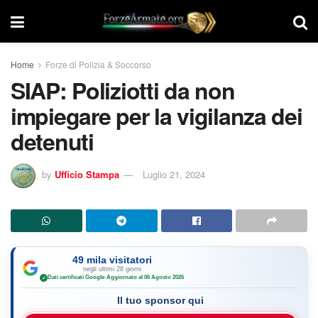
Home
Forze di Polizia & Soccorso
SIAP: Poliziotti da non
impiegare per la vigilanza dei
detenuti
by
Ufficio Stampa
Luglio 21, 2024
49 mila visitatori
negli ultimi 28 giorni
Dati certificati Google
·
Aggiornato al 06 Agosto 2026
✓
Il tuo sponsor qui