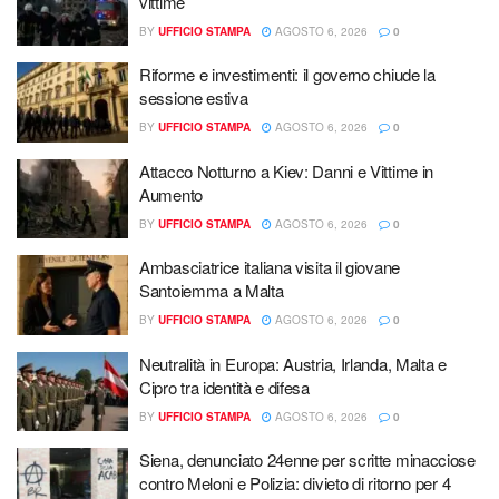
vittime
BY
UFFICIO STAMPA
AGOSTO 6, 2026
0
Riforme e investimenti: il governo chiude la
sessione estiva
BY
UFFICIO STAMPA
AGOSTO 6, 2026
0
Attacco Notturno a Kiev: Danni e Vittime in
Aumento
BY
UFFICIO STAMPA
AGOSTO 6, 2026
0
Ambasciatrice italiana visita il giovane
Santoiemma a Malta
BY
UFFICIO STAMPA
AGOSTO 6, 2026
0
Neutralità in Europa: Austria, Irlanda, Malta e
Cipro tra identità e difesa
BY
UFFICIO STAMPA
AGOSTO 6, 2026
0
Siena, denunciato 24enne per scritte minacciose
contro Meloni e Polizia: divieto di ritorno per 4